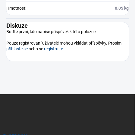
Hmotnost
:
0.05 kg
Diskuze
Buďte první, kdo napíše příspěvek k této položce.
Pouze registrovaní uživatelé mohou vkládat příspěvky. Prosím
přihlaste se
nebo se
registrujte
.
Z
á
p
a
t
í