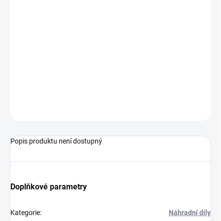
−
+
Přidat do košíku
9 zubů-větší modul, výška zubů 5 mm - na 3 mm hřídel,
vnější Ø 8,5mm
pomozte určit použití - k čemu je
ZEPTAT SE
Popis produktu není dostupný
Doplňkové parametry
Kategorie
:
Náhradní díly