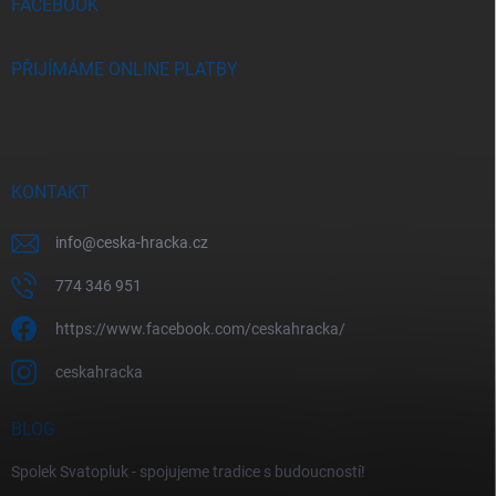
FACEBOOK
PŘIJÍMÁME ONLINE PLATBY
KONTAKT
info
@
ceska-hracka.cz
774 346 951
https://www.facebook.com/ceskahracka/
ceskahracka
BLOG
Spolek Svatopluk - spojujeme tradice s budoucností!