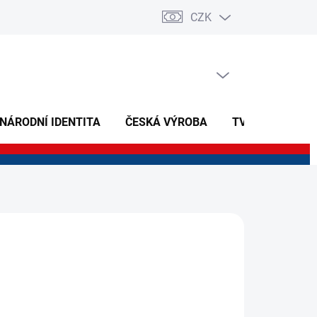
CZK
PRÁZDNÝ KOŠÍK
NÁKUPNÍ
KOŠÍK
 NÁRODNÍ IDENTITA
ČESKÁ VÝROBA
TVOŘIVÉ A NAU