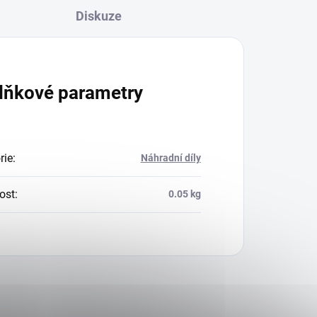
Diskuze
lňkové parametry
rie
:
Náhradní díly
ost
:
0.05 kg