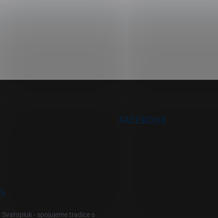
FACEBOOK
G
 Svatopluk - spojujeme tradice s