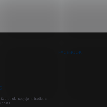
FACEBOOK
G
 Svatopluk - spojujeme tradice s
cností!