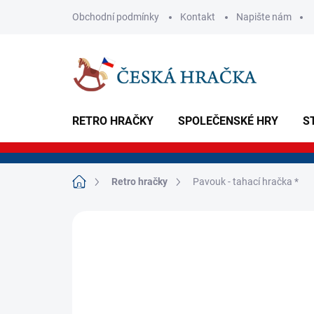
Přejít
Obchodní podmínky
Kontakt
Napište nám
na
obsah
RETRO HRAČKY
SPOLEČENSKÉ HRY
S
Domů
Retro hračky
Pavouk - tahací hračka *
Neohodnoceno
Podrobnosti hodnoce
NOVINKA