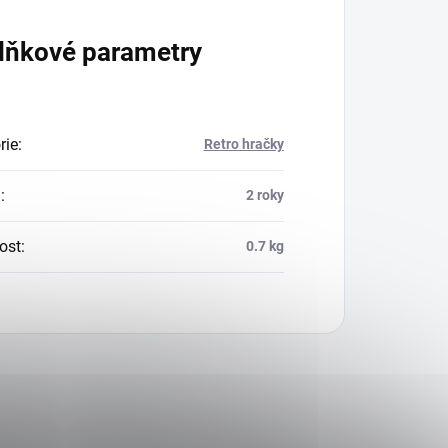
lňkové parametry
rie
:
Retro hračky
a
:
2 roky
ost
:
0.7 kg