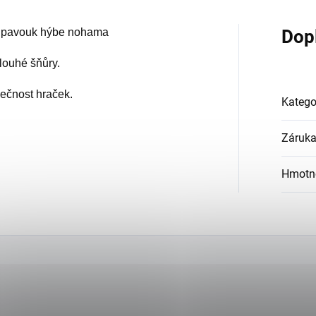
u pavouk hýbe nohama
Dop
louhé šňůry.
ečnost hraček.
Katego
Záruk
Hmotn