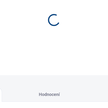
−
+
Tahadlo je jednou z nejoblíb
DETAILNÍ INFORMACE
Hodnocení