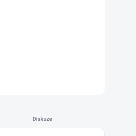
Přidat do košíku
enějších tradičních dřevěných hraček.
ZEPTAT SE
Diskuze