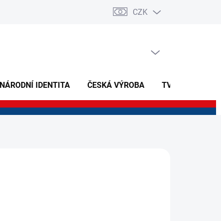
CZK
PRÁZDNÝ KOŠÍK
NÁKUPNÍ
KOŠÍK
 NÁRODNÍ IDENTITA
ČESKÁ VÝROBA
TVOŘIVÉ A NAU