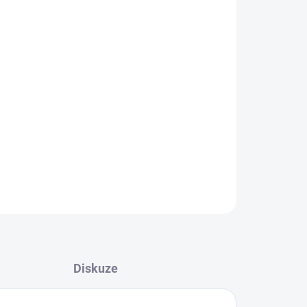
Přidat do košíku
m, průměr otvoru 5mm, tlouštka 1,5mm
ZEPTAT SE
Diskuze