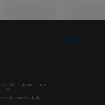
FACEBOOK
G
 Svatopluk - spojujeme tradice s
cností!
ro výběru bezpečné a kvalitní
y