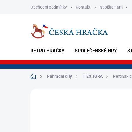
Přejít
Obchodní podmínky
Kontakt
Napište nám
na
obsah
RETRO HRAČKY
SPOLEČENSKÉ HRY
S
Domů
Náhradní díly
ITES, IGRA
Pertinax 
Neohodnoceno
Podrobnosti hodnoce
NOVINKA