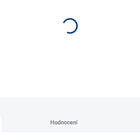
−
+
pertinaxová podložka - 20m
cena za 10ks
Hodnocení