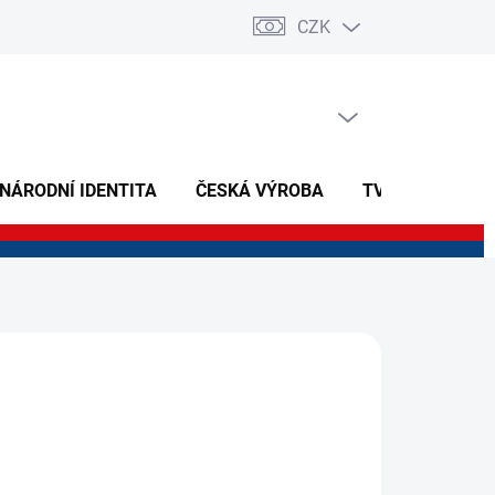
CZK
PRÁZDNÝ KOŠÍK
NÁKUPNÍ
KOŠÍK
 NÁRODNÍ IDENTITA
ČESKÁ VÝROBA
TVOŘIVÉ A NAU