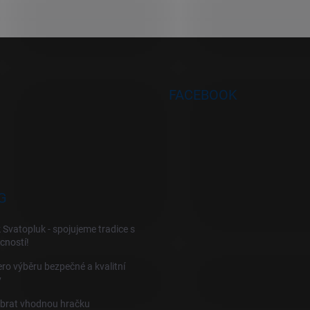
FACEBOOK
G
 Svatopluk - spojujeme tradice s
cností!
ro výběru bezpečné a kvalitní
y
ybrat vhodnou hračku