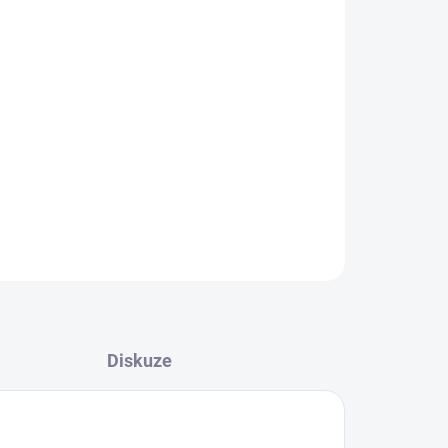
Přidat do košíku
, průměr otvoru 2mm, tlouštka 1mm
ZEPTAT SE
Diskuze