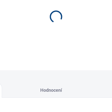
−
+
pertinaxová podložka - 7mm
cena za 2g / cca 25 ks
Hodnocení