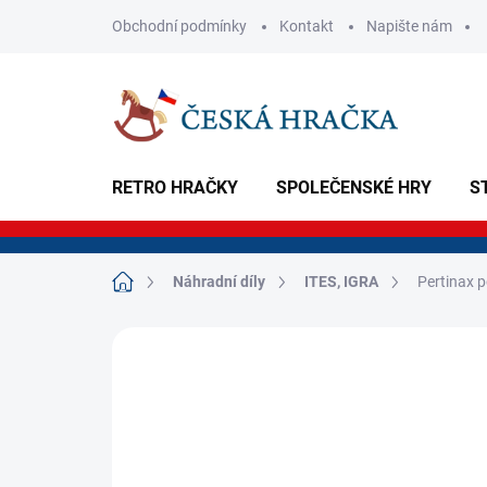
Přejít
Obchodní podmínky
Kontakt
Napište nám
na
obsah
RETRO HRAČKY
SPOLEČENSKÉ HRY
S
Domů
Náhradní díly
ITES, IGRA
Pertinax 
Neohodnoceno
Podrobnosti hodnoce