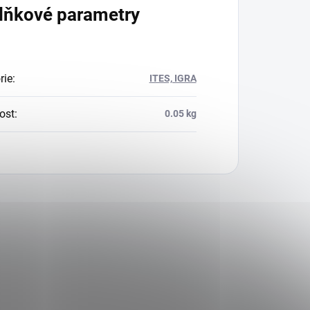
lňkové parametry
rie
:
ITES, IGRA
ost
:
0.05 kg