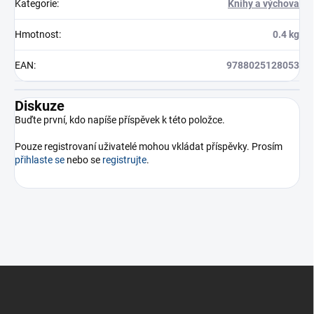
Kategorie
:
Knihy a výchova
Hmotnost
:
0.4 kg
EAN
:
9788025128053
Diskuze
Buďte první, kdo napíše příspěvek k této položce.
Pouze registrovaní uživatelé mohou vkládat příspěvky. Prosím
přihlaste se
nebo se
registrujte
.
Z
á
p