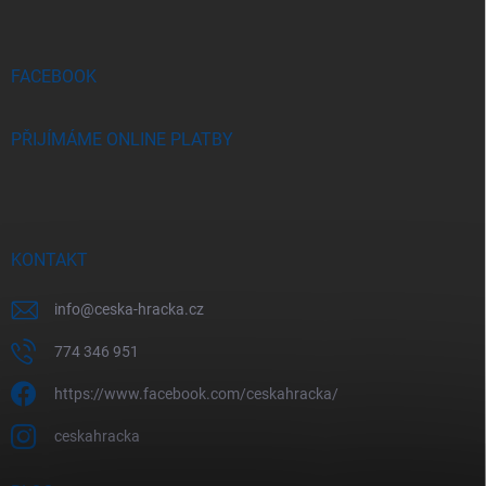
a
t
í
FACEBOOK
PŘIJÍMÁME ONLINE PLATBY
KONTAKT
info
@
ceska-hracka.cz
774 346 951
https://www.facebook.com/ceskahracka/
ceskahracka