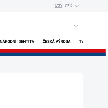
CZK
PRÁZDNÝ KOŠÍK
NÁKUPNÍ
KOŠÍK
 NÁRODNÍ IDENTITA
ČESKÁ VÝROBA
TVOŘIVÉ A NAU