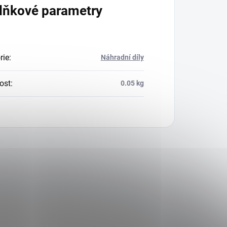
lňkové parametry
rie
:
Náhradní díly
ost
:
0.05 kg