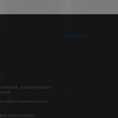
FACEBOOK
G
 Svatopluk - spojujeme tradice s
cností!
ro výběru bezpečné a kvalitní
y
ybrat vhodnou hračku