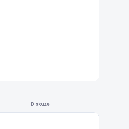
Přidat do košíku
olo 1
ZEPTAT SE
Diskuze