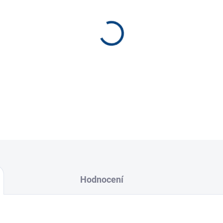
−
+
otvor 4 mm, vnější Ø 28 mm
část převodu Porsche-prev k
Hodnocení