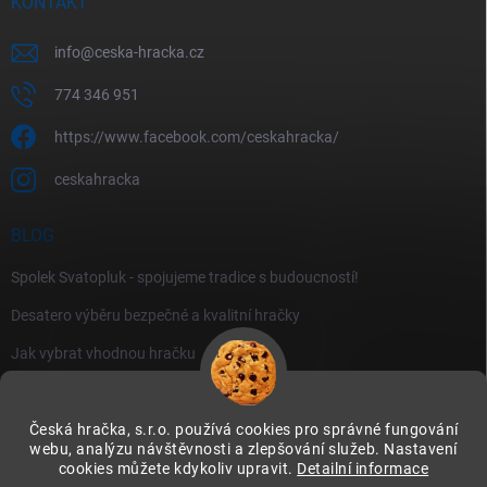
KONTAKT
info
@
ceska-hracka.cz
774 346 951
https://www.facebook.com/ceskahracka/
ceskahracka
BLOG
Spolek Svatopluk - spojujeme tradice s budoucností!
Desatero výběru bezpečné a kvalitní hračky
Jak vybrat vhodnou hračku
Česká hračka, s.r.o. používá cookies pro správné fungování
webu, analýzu návštěvnosti a zlepšování služeb. Nastavení
cookies můžete kdykoliv upravit.
Detailní informace
Instagram