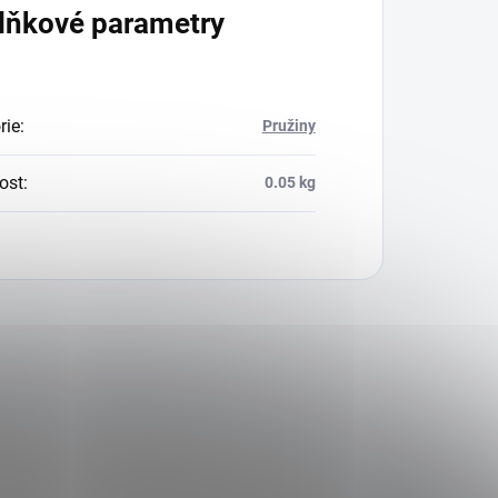
lňkové parametry
rie
:
Pružiny
ost
:
0.05 kg