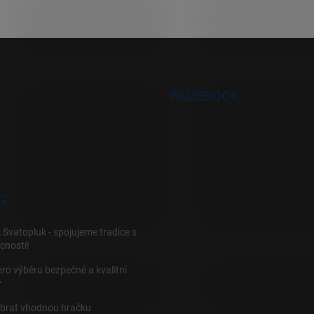
FACEBOOK
G
 Svatopluk - spojujeme tradice s
cností!
ro výběru bezpečné a kvalitní
y
ybrat vhodnou hračku