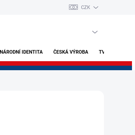
CZK
PRÁZDNÝ KOŠÍK
NÁKUPNÍ
KOŠÍK
 NÁRODNÍ IDENTITA
ČESKÁ VÝROBA
TVOŘIVÉ A NAU