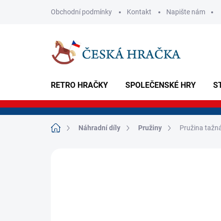
Přejít
Obchodní podmínky
Kontakt
Napište nám
na
obsah
RETRO HRAČKY
SPOLEČENSKÉ HRY
S
Domů
Náhradní díly
Pružiny
Pružina tažn
Neohodnoceno
Podrobnosti hodnoce