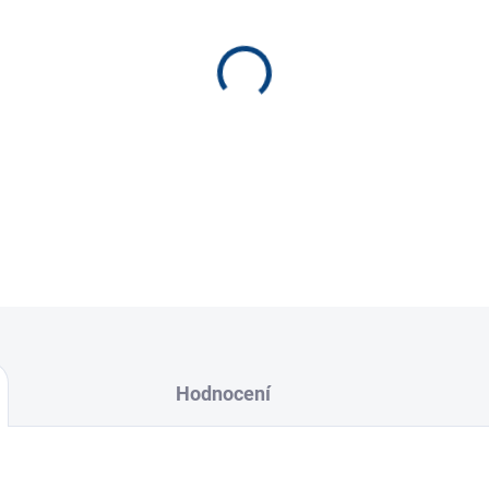
−
+
10 kusů,
drát Ø 0,3 mm
vracení přední nápravy
Hodnocení