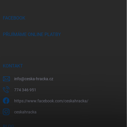
t
í
FACEBOOK
PŘIJÍMÁME ONLINE PLATBY
KONTAKT
info
@
ceska-hracka.cz
774 346 951
https://www.facebook.com/ceskahracka/
ceskahracka
BLOG