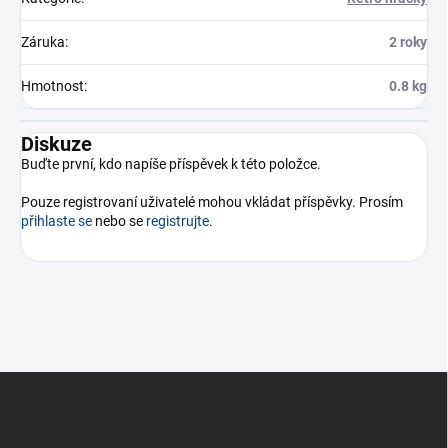
Záruka
:
2 roky
Hmotnost
:
0.8 kg
Diskuze
Buďte první, kdo napíše příspěvek k této položce.
Pouze registrovaní uživatelé mohou vkládat příspěvky. Prosím
přihlaste se
nebo se
registrujte
.
Z
á
p
a