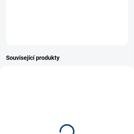
vyrobeno z bezftalátového plastu
vhodné od 2 let
ZEPTAT SE
Související produkty
SMER0404
SMER0401
SKLADEM
SKLADEM
(2 KS)
(3 KS)
Motorový člun červený*
Rybářská loď *