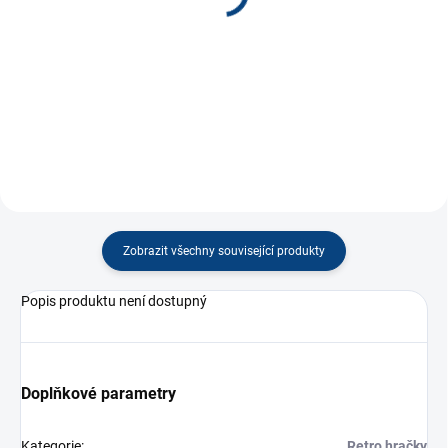
120 Kč
120 Kč
−
+
−
+
Do košíku
Do košíku
Zobrazit všechny související produkty
Popis produktu není dostupný
Doplňkové parametry
Kategorie
:
Retro hračky