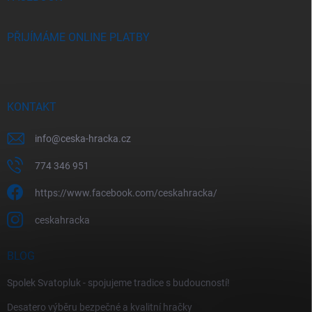
PŘIJÍMÁME ONLINE PLATBY
KONTAKT
info
@
ceska-hracka.cz
774 346 951
https://www.facebook.com/ceskahracka/
ceskahracka
BLOG
Spolek Svatopluk - spojujeme tradice s budoucností!
Desatero výběru bezpečné a kvalitní hračky