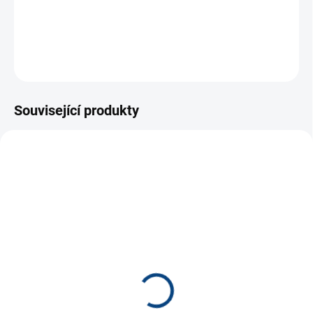
lepidla a barev. Díly jednoduše zacvakneš ... a hotovo
Model je v měřítku 1:28
ZEPTAT SE
Související produkty
NOVINKA
SMER0970
SMER1425
SKLADEM
NA DOTAZ
(1 KS)
Alfa Romeo závodní
Škoda Favorit klik-klak *
Alfeta 159
150 Kč
130 Kč