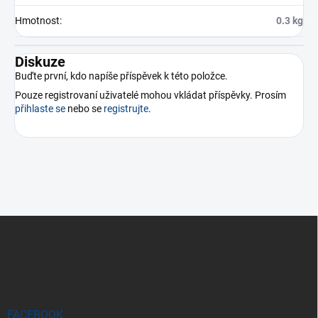
Hmotnost
:
0.3 kg
Diskuze
Buďte první, kdo napíše příspěvek k této položce.
Pouze registrovaní uživatelé mohou vkládat příspěvky. Prosím
přihlaste se
nebo se
registrujte
.
Z
á
p
a
t
í
FACEBOOK