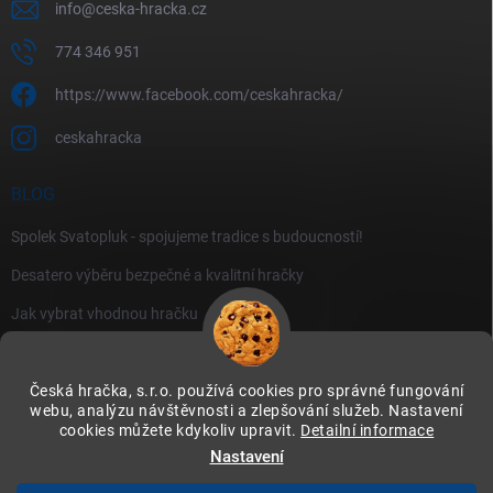
info
@
ceska-hracka.cz
774 346 951
https://www.facebook.com/ceskahracka/
ceskahracka
BLOG
Spolek Svatopluk - spojujeme tradice s budoucností!
Desatero výběru bezpečné a kvalitní hračky
Jak vybrat vhodnou hračku
Česká hračka, s.r.o. používá cookies pro správné fungování
webu, analýzu návštěvnosti a zlepšování služeb. Nastavení
cookies můžete kdykoliv upravit.
Detailní informace
Instagram
Nastavení