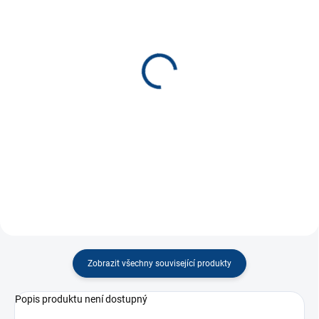
SKLADEM
SKLADEM
(10 KS)
(11 KS)
Namaluj si sám -
Namaluj si sám - Kruh
Domeček (puzzle)
(puzzle)
50 Kč
50 Kč
−
+
−
+
Do košíku
Do košíku
Zobrazit všechny související produkty
Popis produktu není dostupný