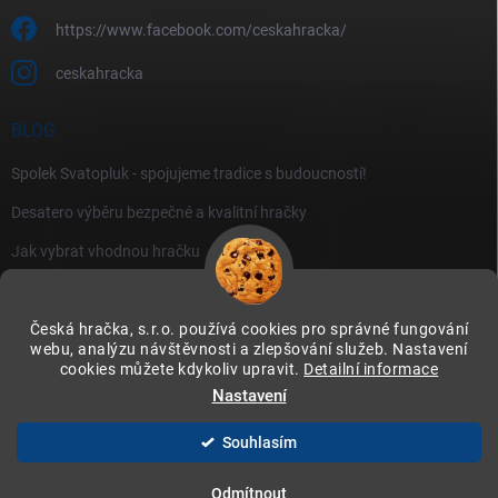
https://www.facebook.com/ceskahracka/
ceskahracka
BLOG
Spolek Svatopluk - spojujeme tradice s budoucností!
Desatero výběru bezpečné a kvalitní hračky
Jak vybrat vhodnou hračku
Česká hračka, s.r.o. používá cookies pro správné fungování
webu, analýzu návštěvnosti a zlepšování služeb. Nastavení
cookies můžete kdykoliv upravit.
Detailní informace
Instagram
Nastavení
Souhlasím
Copyright 2026
Česká hračka
. Všechna práva vyhrazena.
Upravit nastavení
cookies
Odmítnout
Vytvořil Shoptet