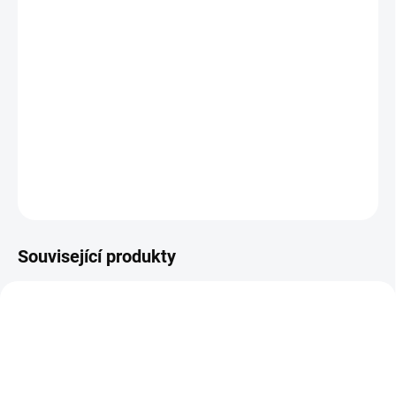
Deskové vzdělávací puzzle obsahující 107 dílků.
Rozměr: 41,5 x 28,5 cm. Věk: 4+
ZEPTAT SE
Související produkty
NOVINKA
NOVINKA
9893
9891