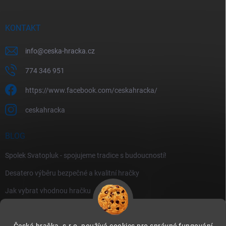
KONTAKT
info
@
ceska-hracka.cz
774 346 951
https://www.facebook.com/ceskahracka/
ceskahracka
BLOG
Spolek Svatopluk - spojujeme tradice s budoucností!
Desatero výběru bezpečné a kvalitní hračky
Jak vybrat vhodnou hračku