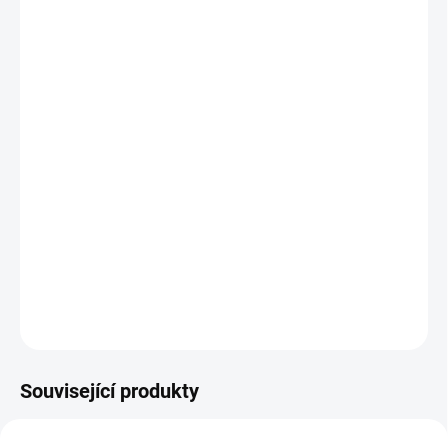
I když na pískovišti zrovna nikoho nebude znát, s
touhle Tatrou vaše dítko naváže kontakty během
chvilky. Kdo by se taky nechtěl podílet na stavbě
silnic, hradů a bábovek s oblíbeným plastovým
náklaďákem? V balení najdete i další nezbytné
stavitelské nástroje v podobě lopatky, hrabiček a
dvou auťákových bábovek.
DETAILNÍ INFORMACE
ZEPTAT SE
Související produkty