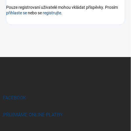
Pouze registrovaní uživatelé mohou vkládat příspěvky. Prosím
přihlaste se
nebo se
registrujte
.
Z
á
p
a
t
í
FACEBOOK
PŘIJÍMÁME ONLINE PLATBY