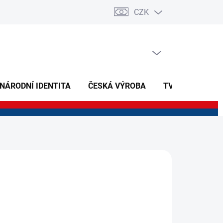
CZK
PRÁZDNÝ KOŠÍK
NÁKUPNÍ
KOŠÍK
 NÁRODNÍ IDENTITA
ČESKÁ VÝROBA
TVOŘIVÉ A NAU