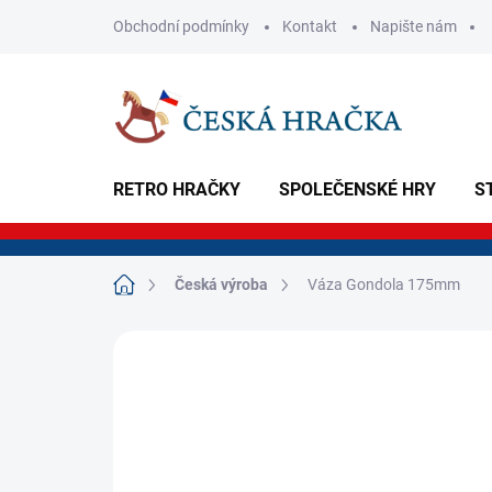
Přejít
Obchodní podmínky
Kontakt
Napište nám
na
obsah
RETRO HRAČKY
SPOLEČENSKÉ HRY
S
Domů
Česká výroba
Váza Gondola 175mm
Neohodnoceno
Podrobnosti hodnoce