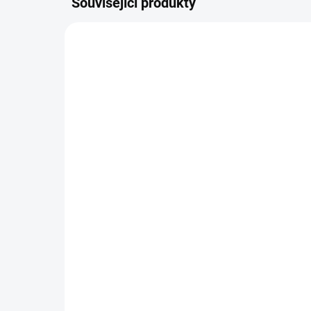
Související produkty
11079
SKLADEM
(2 KS)
Karafa 1200ml dekantér
Bro
220 Kč
24
−
+
Do košíku