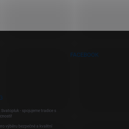
FACEBOOK
G
 Svatopluk - spojujeme tradice s
cností!
ro výběru bezpečné a kvalitní