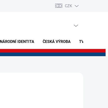
CZK
PRÁZDNÝ KOŠÍK
NÁKUPNÍ
KOŠÍK
 NÁRODNÍ IDENTITA
ČESKÁ VÝROBA
TVOŘIVÉ A NAU