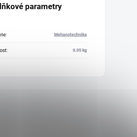
lňkové parametry
rie
:
Mehanotechnika
ost
:
0.05 kg