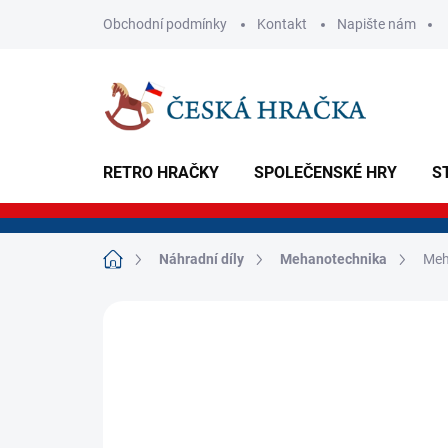
Přejít
Obchodní podmínky
Kontakt
Napište nám
na
obsah
RETRO HRAČKY
SPOLEČENSKÉ HRY
S
Domů
Náhradní díly
Mehanotechnika
Meha
Neohodnoceno
Podrobnosti hodnoce