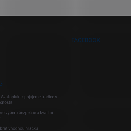
FACEBOOK
G
 Svatopluk - spojujeme tradice s
cností!
ro výběru bezpečné a kvalitní
y
ybrat vhodnou hračku