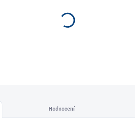
−
+
tlačítko nižší na jízdu vzad
Hodnocení