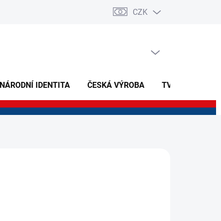
CZK
PRÁZDNÝ KOŠÍK
NÁKUPNÍ
KOŠÍK
 NÁRODNÍ IDENTITA
ČESKÁ VÝROBA
TVOŘIVÉ A NAU