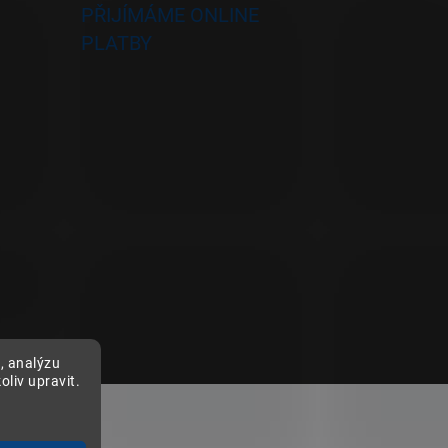
PŘIJÍMÁME ONLINE
PLATBY
, analýzu
liv upravit.