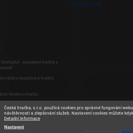
FACEBOOK
G
 Svatopluk - spojujeme tradice s
cností!
ro výběru bezpečné a kvalitní
y
ybrat vhodnou hračku
Česká hračka, s.r.o. používá cookies pro správné fungování webu
návštěvnosti a zlepšování služeb. Nastavení cookies můžete kdyko
Detailní informace
Nastavení