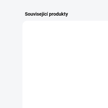
Související produkty
NOVINKA
4634
TIP
SKLADEM
(4 KS)
Pexetrio Povolání *
Pex
250 Kč
25
−
+