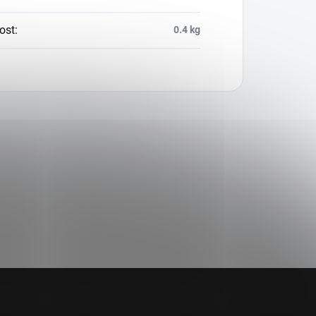
ost
:
0.4 kg