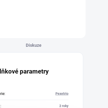
Do košíku
Diskuze
lňkové parametry
rie
:
Pexetrio
a
:
2 roky