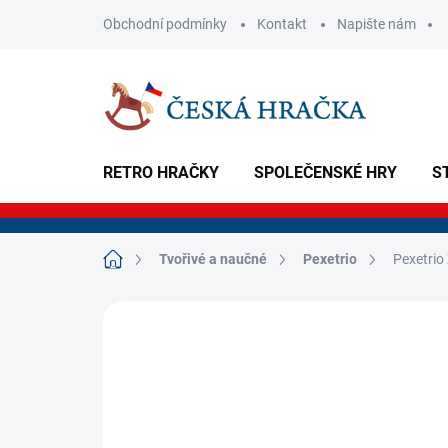
Přejít
Obchodní podmínky
Kontakt
Napište nám
na
obsah
RETRO HRAČKY
SPOLEČENSKÉ HRY
S
Domů
Tvořivé a naučné
Pexetrio
Pexetrio
Neohodnoceno
Podrobnosti hodnoce
NOVINKA