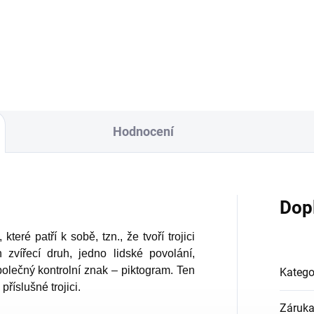
Do košíku
Do košíku
Hodnocení
Dop
eré patří k sobě, tzn., že tvoří trojici
n zvířecí druh, jedno lidské povolání,
společný kontrolní znak – piktogram. Ten
Katego
příslušné trojici.
Záruk