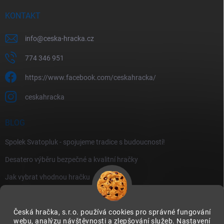
KONTAKT
info
@
ceska-hracka.cz
774 346 951
https://www.facebook.com/ceskahracka/
ceskahracka
BLOG
Spolek Svatopluk - spojujeme tradice s budoucností!
Desatero výběru bezpečné a kvalitní hračky
Jak vybrat vhodnou hračku
Česká hračka, s.r.o. používá cookies pro správné fungování
webu, analýzu návštěvnosti a zlepšování služeb. Nastavení