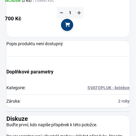
| 10869/XXL
SKLADEM
(2 KS)
−
+
700 Kč
Do košíku
Popis produktu není dostupný
Doplňkové parametry
Kategorie
:
SVATOPLUK - kolekce
Záruka
:
2 roky
Diskuze
Buďte první, kdo napíše příspěvek k této položce.