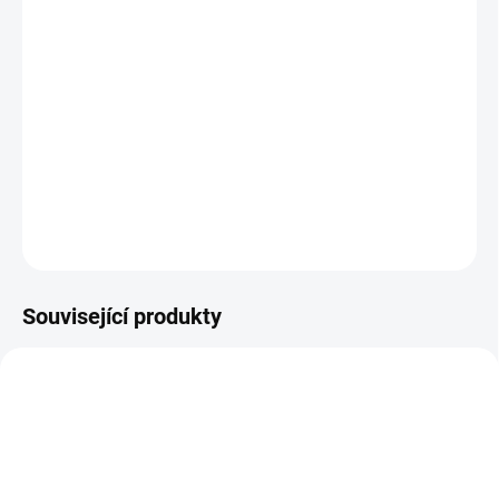
Piqué polo, 195g/m², 100% česaná prstencová bavlna
vyšívané logo Svatopluk velikosti 8x10cm, vlevo nahoře
Pletený límec a manžety, knoflíky tónované k barvě
trička, dvojité švy na ramenou a průramcích, boční
rozparky,
velmi jemné piqué, pratelné na 40°, nelze sušit v sušičce
ZEPTAT SE
Související produkty
NOVINKA
10554/S
10563/M