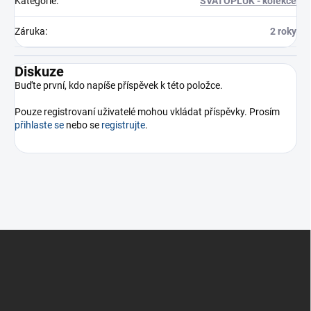
Kategorie
:
SVATOPLUK - kolekce
Záruka
:
2 roky
Diskuze
Buďte první, kdo napíše příspěvek k této položce.
Pouze registrovaní uživatelé mohou vkládat příspěvky. Prosím
přihlaste se
nebo se
registrujte
.
Z
á
p
a
t