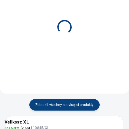
SKLADEM
SKLADEM
(8 KS)
(9 KS)
Dámské tričko bílé
Pánské tričko modré
300 Kč
300 Kč
od
od
Detail
Detail
Zobrazit všechny související produkty
Velikost: XL
| 10845/XL
SKLADEM
(2 KS)