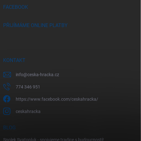
í
FACEBOOK
PŘIJÍMÁME ONLINE PLATBY
KONTAKT
info
@
ceska-hracka.cz
774 346 951
https://www.facebook.com/ceskahracka/
ceskahracka
BLOG
Spolek Svatopluk - spojujeme tradice s budoucností!