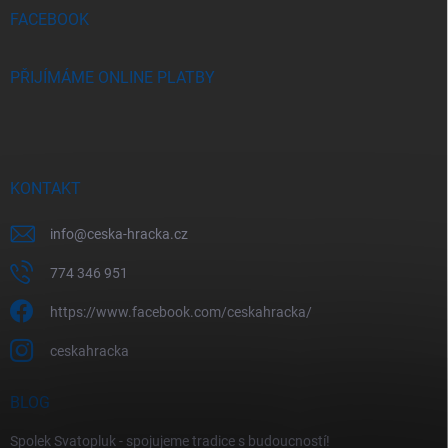
FACEBOOK
PŘIJÍMÁME ONLINE PLATBY
KONTAKT
info
@
ceska-hracka.cz
774 346 951
https://www.facebook.com/ceskahracka/
ceskahracka
BLOG
Spolek Svatopluk - spojujeme tradice s budoucností!