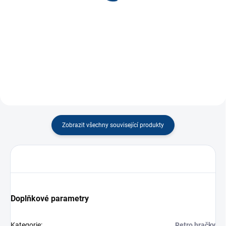
30 Kč
30 Kč
−
+
−
+
Do košíku
Do košíku
Zobrazit všechny související produkty
Doplňkové parametry
Kategorie
:
Retro hračky