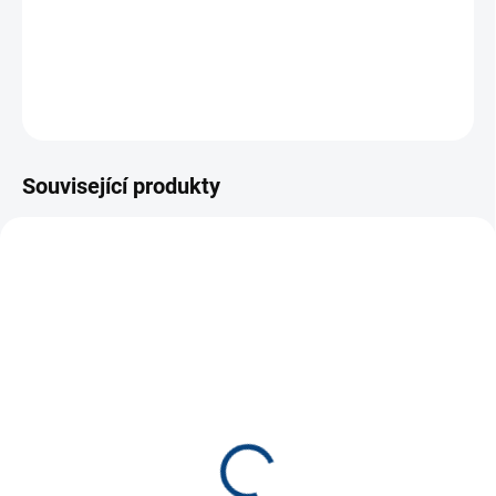
céčka
DETAILNÍ INFORMACE
ZEPTAT SE
Související produkty
NOVINKA
2681
2682
TIP
SKLADEM
SKLADEM
(36 KS)
(20 KS)
Svítící céčka (16g,
Barevná céčka 25g (110-
cca80ks)
120ks)