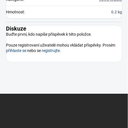
Hmotnost
:
0.2 kg
Diskuze
Buďte první, kdo napíše příspěvek k této položce.
Pouze registrovaní uživatelé mohou vkládat příspěvky. Prosím
přihlaste se
nebo se
registrujte
.
Z
á
p
a
t
í