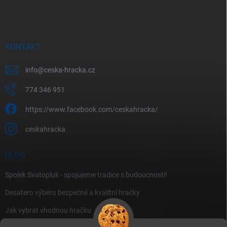
KONTAKT
info
@
ceska-hracka.cz
774 346 951
https://www.facebook.com/ceskahracka/
ceskahracka
BLOG
Spolek Svatopluk - spojujeme tradice s budoucností!
Desatero výběru bezpečné a kvalitní hračky
Jak vybrat vhodnou hračku