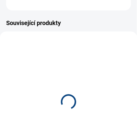
ZEPTAT SE
Související produkty
TIP
4915
2681
SKLADEM
SKLADEM
(16 KS)
(36 KS)
Céčka 500ks
Svítící céčka (16g,
cca80ks)
120 Kč
30 Kč
−
+
−
+
Do košíku
Do košíku