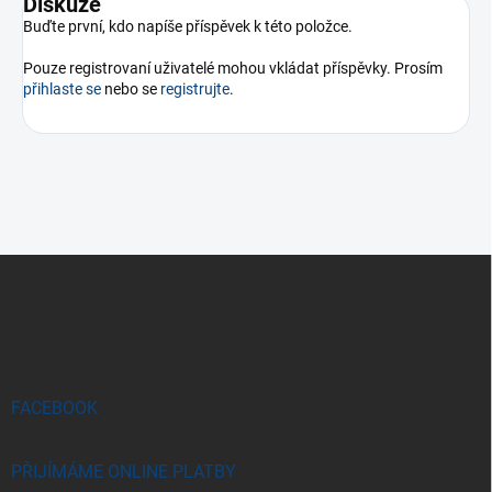
Diskuze
Buďte první, kdo napíše příspěvek k této položce.
Pouze registrovaní uživatelé mohou vkládat příspěvky. Prosím
přihlaste se
nebo se
registrujte
.
Z
á
p
a
t
í
FACEBOOK
PŘIJÍMÁME ONLINE PLATBY