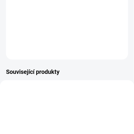
−
+
Přidat do košíku
Koženkové manažerské desky s blokem - linka +
čtvereček
ZEPTAT SE
Související produkty
9961
9982
SKLADEM
SKLADEM