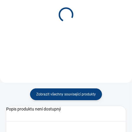
(35 KS)
(21 KS)
Odznak ČR vlajka rovná *
Odznak ČR lev znak *
80 Kč
80 Kč
−
+
−
+
Do košíku
Do košíku
Zobrazit všechny související produkty
Popis produktu není dostupný