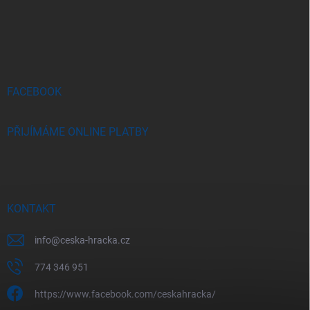
Z
á
p
a
t
í
FACEBOOK
PŘIJÍMÁME ONLINE PLATBY
KONTAKT
info
@
ceska-hracka.cz
774 346 951
https://www.facebook.com/ceskahracka/