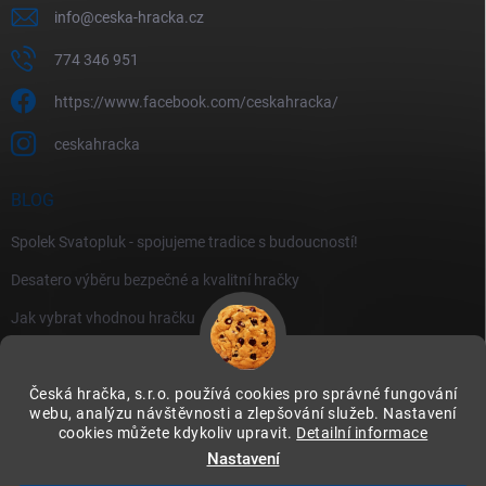
info
@
ceska-hracka.cz
774 346 951
https://www.facebook.com/ceskahracka/
ceskahracka
BLOG
Spolek Svatopluk - spojujeme tradice s budoucností!
Desatero výběru bezpečné a kvalitní hračky
Jak vybrat vhodnou hračku
Česká hračka, s.r.o. používá cookies pro správné fungování
webu, analýzu návštěvnosti a zlepšování služeb. Nastavení
cookies můžete kdykoliv upravit.
Detailní informace
Instagram
Nastavení