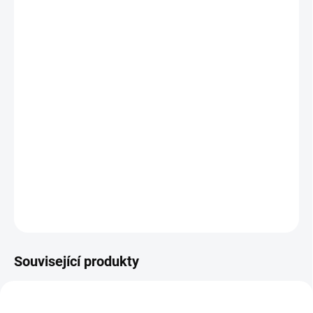
−
+
Přidat do košíku
Stavebnice obsahuje na 130 dílků, z nich lze postavit 2
varianty domů ( každé balení obsahuje: stavební návod,
maltu, cihličky, plastové díly, lžici a misku ). Stavbu lze
znova rozebrat ( ponořit na 4-5 hodin do vody, pojivo se
rozpustí a povolí a po následném omytí vodou a oschnutí
cihel lze znova stavět). Pro děti od 6 let.
DETAILNÍ INFORMACE
ZEPTAT SE
Související produkty
NOVINKA
NOVINKA
6044
6039
TIP
TIP