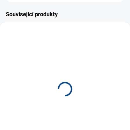
Související produkty
NOVINKA
NOVINKA
10268
6475
SKLADEM
SKLADEM
(2 KS)
(3 KS)
Barevná hra *
Záchod - balanční hra
270 Kč
190 Kč
−
+
−
+
Do košíku
Do košíku