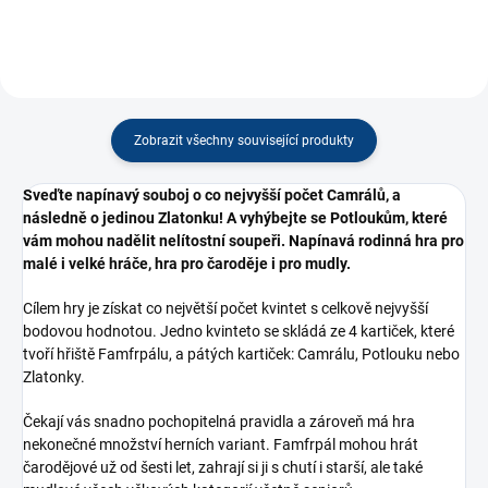
Zobrazit všechny související produkty
Sveďte napínavý souboj o co nejvyšší počet Camrálů, a
následně o jedinou Zlatonku! A vyhýbejte se Potloukům, které
vám mohou nadělit nelítostní soupeři. Napínavá rodinná hra pro
malé i velké hráče, hra pro čaroděje i pro mudly.
Cílem hry je získat co největší počet kvintet s celkově nejvyšší
bodovou hodnotou. Jedno kvinteto se skládá ze 4 kartiček, které
tvoří hřiště Famfrpálu, a pátých kartiček: Camrálu, Potlouku nebo
Zlatonky.
Čekají vás snadno pochopitelná pravidla a zároveň má hra
nekonečné množství herních variant. Famfrpál mohou hrát
čarodějové už od šesti let, zahrají si ji s chutí i starší, ale také