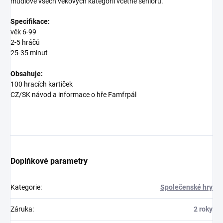
mudlové všech věkových kategorií včetně seniorů.
Specifikace:
věk 6-99
2-5 hráčů
25-35 minut
Obsahuje:
100 hracích kartiček
CZ/SK návod a informace o hře Famfrpál
Doplňkové parametry
Kategorie
:
Společenské hry
Záruka
:
2 roky