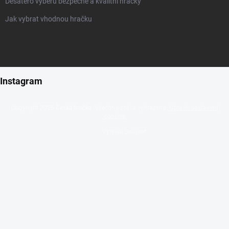
Desatero výběru bezpečné a kvalitní hračky
Jak vybrat vhodnou hračku
Instagram
Copyright 2026
Česká hračka
. Všechna práva vyhrazena.
Upravit nastavení
cookies
Vytvořil Shoptet