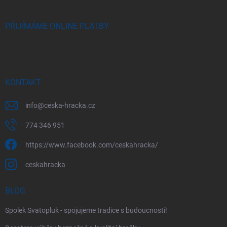
PŘIJÍMÁME ONLINE PLATBY
KONTAKT
info
@
ceska-hracka.cz
774 346 951
https://www.facebook.com/ceskahracka/
ceskahracka
BLOG
Spolek Svatopluk - spojujeme tradice s budoucností!