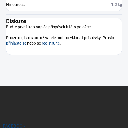
Hmotnost
:
1.2 kg
Diskuze
Buďte první, kdo napíše příspěvek k této položce.
Pouze registrovaní uživatelé mohou vkládat příspěvky. Prosím
přihlaste se
nebo se
registrujte
.
Z
á
p
a
t
í
FACEBOOK