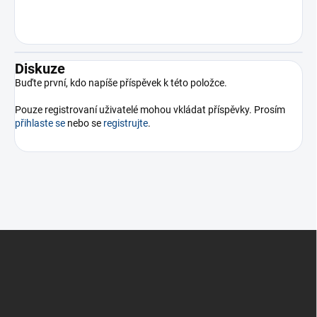
Diskuze
Buďte první, kdo napíše příspěvek k této položce.
Pouze registrovaní uživatelé mohou vkládat příspěvky. Prosím
přihlaste se
nebo se
registrujte
.
Z
á
p
a
t
í