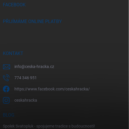
FACEBOOK
PŘIJÍMÁME ONLINE PLATBY
KONTAKT
info
@
ceska-hracka.cz
774 346 951
https://www.facebook.com/ceskahracka/
ceskahracka
BLOG
Spolek Svatopluk - spojujeme tradice s budoucností!