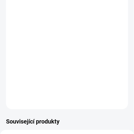
Hra, která rozvíjí dětskou fantazii, paměť i šikovné ruce
Ponořte se s dětmi do jedné z nejkrásnějších pohádek.
Váš domov se promění v kouzelný les, kde malá
Karkulka sbírá dobroty pro babičku. Ale pozor, v
temném lese číhá mlsný vlk… Kdo z vás bude mít lepší
paměť? Připravte se na napínavou zábavu pro 2-4 hráče,
která spojí celou rodinu!
DETAILNÍ INFORMACE
ZEPTAT SE
Související produkty