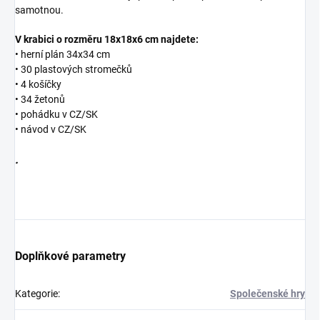
samotnou.
V krabici o rozměru 18x18x6 cm najdete:
• herní plán 34x34 cm
• 30 plastových stromečků
• 4 košíčky
• 34 žetonů
• pohádku v CZ/SK
• návod v CZ/SK
.
Doplňkové parametry
Kategorie
:
Společenské hry