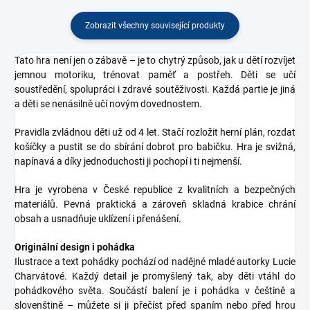
Zobrazit všechny související produkty
Tato hra není jen o zábavě – je to chytrý způsob, jak u dětí rozvíjet
jemnou motoriku, trénovat paměť a postřeh. Děti se učí
soustředění, spolupráci i zdravé soutěživosti. Každá partie je jiná
a děti se nenásilně učí novým dovednostem.
Pravidla zvládnou děti už od 4 let. Stačí rozložit herní plán, rozdat
košíčky a pustit se do sbírání dobrot pro babičku. Hra je svižná,
napínavá a díky jednoduchosti ji pochopí i ti nejmenší.
Hra je vyrobena v České republice z kvalitních a bezpečných
materiálů. Pevná praktická a zároveň skladná krabice chrání
obsah a usnadňuje uklízení i přenášení.
Originální design i pohádka
Ilustrace a text pohádky pochází od nadějné mladé autorky Lucie
Charvátové. Každý detail je promyšlený tak, aby děti vtáhl do
pohádkového světa. Součástí balení je i pohádka v češtině a
slovenštině – můžete si ji přečíst před spaním nebo před hrou