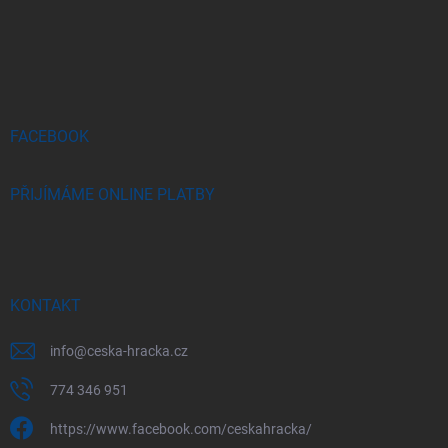
Z
á
p
a
t
í
FACEBOOK
PŘIJÍMÁME ONLINE PLATBY
KONTAKT
info
@
ceska-hracka.cz
774 346 951
https://www.facebook.com/ceskahracka/