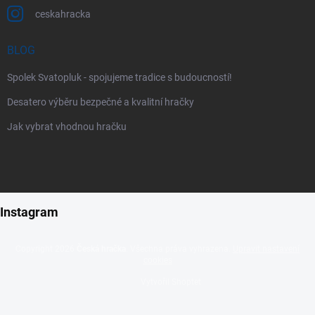
ceskahracka
BLOG
Spolek Svatopluk - spojujeme tradice s budoucností!
Desatero výběru bezpečné a kvalitní hračky
Jak vybrat vhodnou hračku
Instagram
Copyright 2026
Česká hračka
. Všechna práva vyhrazena.
Upravit nastavení
cookies
Vytvořil Shoptet