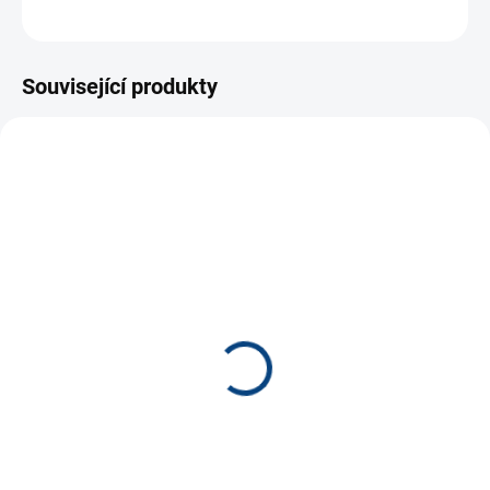
ZEPTAT SE
Související produkty
NOVINKA
NOVINKA
10268
6475
SKLADEM
SKLADEM
(2 KS)
(3 KS)
Barevná hra *
Záchod - balanční hra
270 Kč
190 Kč
−
+
−
+
Do košíku
Do košíku