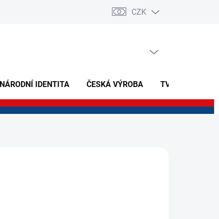
CZK
PRÁZDNÝ KOŠÍK
NÁKUPNÍ
KOŠÍK
 NÁRODNÍ IDENTITA
ČESKÁ VÝROBA
TVOŘIVÉ A NAU