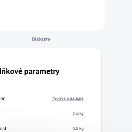
Diskuze
lňkové parametry
rie
:
Tvořivé a naučné
a
:
2 roky
ost
:
0.5 kg