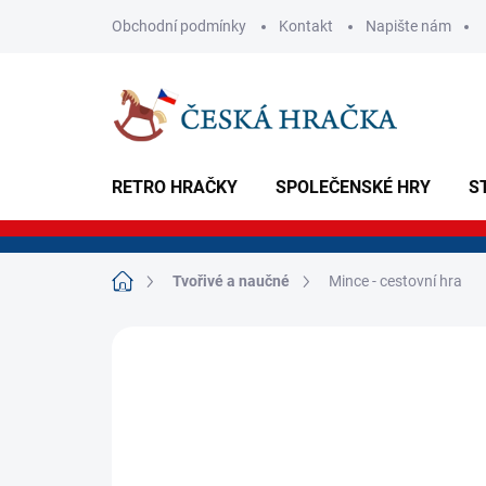
Přejít
Obchodní podmínky
Kontakt
Napište nám
na
obsah
RETRO HRAČKY
SPOLEČENSKÉ HRY
S
Domů
Tvořivé a naučné
Mince - cestovní hra
Neohodnoceno
Podrobnosti hodnoce