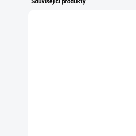
Související produkty
NOVINKA
NOVIN
10268
SKLADEM
(2 KS)
Barevná hra *
Zác
270 Kč
19
−
+
Do košíku