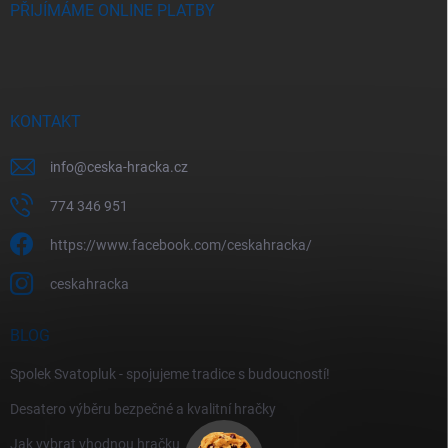
PŘIJÍMÁME ONLINE PLATBY
KONTAKT
info
@
ceska-hracka.cz
774 346 951
https://www.facebook.com/ceskahracka/
ceskahracka
BLOG
Spolek Svatopluk - spojujeme tradice s budoucností!
Desatero výběru bezpečné a kvalitní hračky
Jak vybrat vhodnou hračku