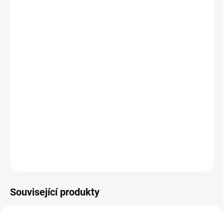
−
+
Přidat do košíku
Magnetické divadlo Hrad je výborná zábava pro malé i
velké.
Ve figurkách je vlepený magnet který se přitahuje k
magnetu ve vodítku.
2 dřevěné podstavce, oboustranné kulisy z trvrdého
papíru, 2 vodící hůlky a 5 figurek.
DETAILNÍ INFORMACE
ZEPTAT SE
Související produkty
NOVINKA
9831
6783