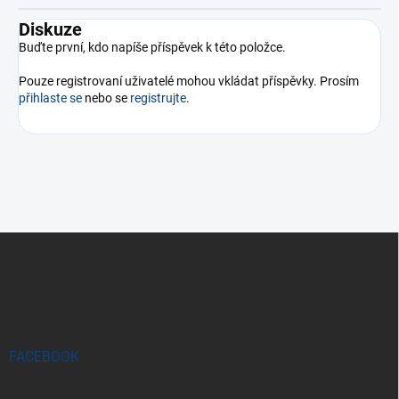
Diskuze
Buďte první, kdo napíše příspěvek k této položce.
Pouze registrovaní uživatelé mohou vkládat příspěvky. Prosím
přihlaste se
nebo se
registrujte
.
Z
á
p
a
t
í
FACEBOOK