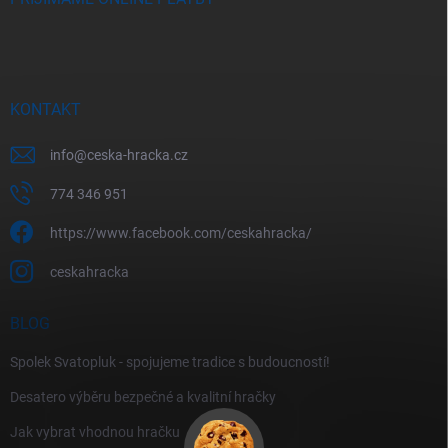
KONTAKT
info
@
ceska-hracka.cz
774 346 951
https://www.facebook.com/ceskahracka/
ceskahracka
BLOG
Spolek Svatopluk - spojujeme tradice s budoucností!
Desatero výběru bezpečné a kvalitní hračky
Jak vybrat vhodnou hračku