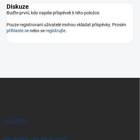
Diskuze
Buďte první, kdo napíše příspěvek k této položce.
Pouze registrovaní uživatelé mohou vkládat příspěvky. Prosím
přihlaste se
nebo se
registrujte
.
Z
á
p
a
t
í
FACEBOOK
PŘIJÍMÁME ONLINE PLATBY