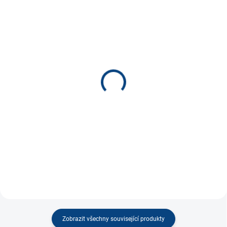
SKLADEM
SKLADEM
(1 KS)
(2 KS)
Magnetická abeceda *
Magnetické divadlo Hrad
*
290 Kč
320 Kč
−
+
−
+
Do košíku
Do košíku
Zobrazit všechny související produkty