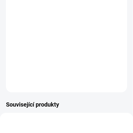
−
+
Přidat do košíku
Dřevěné dílky podlepené magnetem na motivy Krtečka.
Hra pomáhá rozvíjet motoriku rukou, kreativitu a fantazii
dětí.
Magnetická tabulka 165x165 mm a 27 dřevěných dílků.
DETAILNÍ INFORMACE
ZEPTAT SE
Související produkty
6506
9832