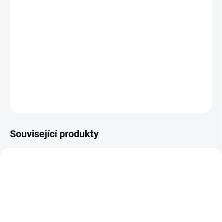
−
+
Přidat do košíku
Pro všechny druhy mariáše, pořiďte si karty naše.
Dvouhlavé karty v papírové krabičce.
Dvouhlavé karty, se
kterými si zahrajete nespočet karetních her - Mariáš, Válku,
Prší...
32 kvalitních karet z karetního papíru v papírové
krabičce
ZEPTAT SE
Související produkty
NOVINKA
9884
10627