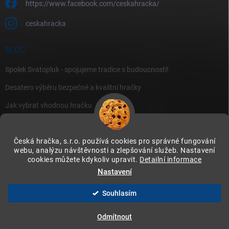
https://www.facebook.com/ceskahracka/
ceskahracka
BLOG
Spolek Svatopluk - spojujeme tradice s budoucností!
Desatero výběru bezpečné a kvalitní hračky
Jak vybrat vhodnou hračku
Česká hračka, s.r.o. používá cookies pro správné fungování
webu, analýzu návštěvnosti a zlepšování služeb. Nastavení
cookies můžete kdykoliv upravit.
Detailní informace
Instagram
Nastavení
Souhlasím
Copyright 2026
Česká hračka
. Všechna práva vyhrazena.
Upravit nastavení
cookies
Odmítnout
Vytvořil Shoptet