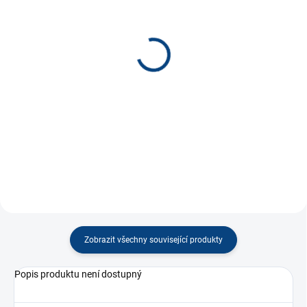
SKLADEM
SKLADEM
(9 KS)
(10 KS)
Pat&Mat Prší
Baby kvarteto *
55 Kč
50 Kč
−
+
−
+
Do košíku
Do košíku
Zobrazit všechny související produkty
Popis produktu není dostupný