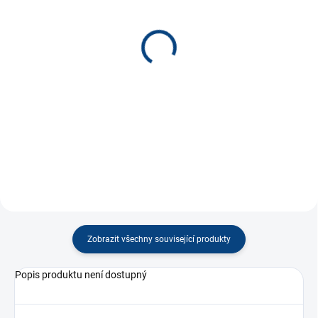
SKLADEM
SKLADEM
(12 KS)
(5 KS)
Mariášové karty
Naše zvířátka
(H.Zmatlíková)
50 Kč
100 Kč
−
+
−
+
Do košíku
Do košíku
Zobrazit všechny související produkty
Popis produktu není dostupný