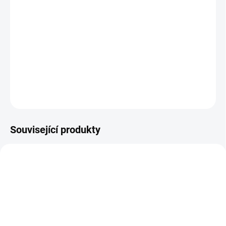
−
+
Přidat do košíku
Prší – jednoduchá dětská karetní hra pro 2-5 hráčů v
originálním provedení Pata a Mata. S těmito kartami si
zahrajete však i jiné oblíbené hry, u kterých se zabaví děti i
celá rodina. 32 karet v kartonové krabičce.
ZEPTAT SE
Související produkty
NOVINKA
9908
6498