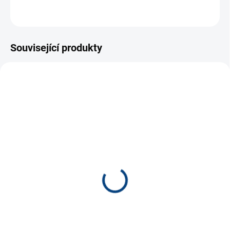
ZEPTAT SE
Související produkty
NOVINKA
5480
6192
SKLADEM
SKLADEM
(2 KS)
(2 KS)
Tatra Phoenix vojenská
Tatra 148 modročervená
30cm *
sklopka 30cm *
290 Kč
330 Kč
−
+
−
+