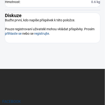
Hmotnost
:
0.6 kg
Diskuze
Buďte první, kdo napíše příspěvek k této položce.
Pouze registrovaní uživatelé mohou vkládat příspěvky. Prosím
přihlaste se
nebo se
registrujte
.
Z
á
p
a
t
í
FACEBOOK