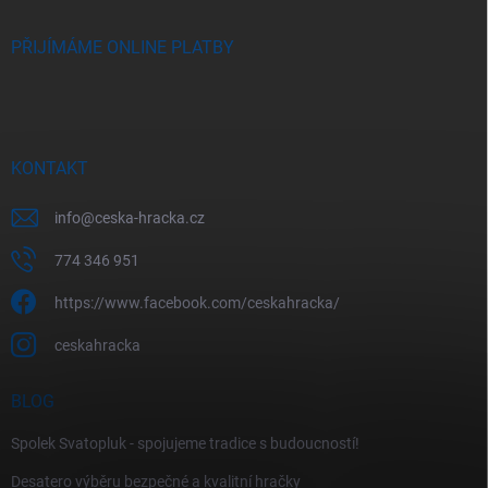
PŘIJÍMÁME ONLINE PLATBY
KONTAKT
info
@
ceska-hracka.cz
774 346 951
https://www.facebook.com/ceskahracka/
ceskahracka
BLOG
Spolek Svatopluk - spojujeme tradice s budoucností!
Desatero výběru bezpečné a kvalitní hračky