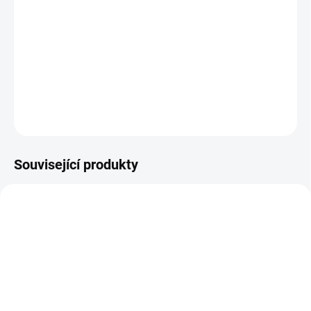
−
+
Přidat do košíku
Sada obsahuje červené a modré auto s majáky, tři
korbičky: cisternu na mléko, sklápěčku a multikorbičku
hasiči / mechanici. Součástí jsou také tři Igráčci včetně
příslušenství.
ZEPTAT SE
Související produkty
NOVINKA
5065
5480
SKLADEM
SKLADEM