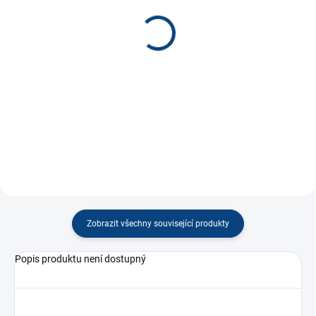
(4 KS)
(2 KS)
Kopretina s gumičkou
Tatra Phoenix vojenská
30cm *
22 Kč
290 Kč
−
+
−
+
Do košíku
Do košíku
Zobrazit všechny související produkty
Popis produktu není dostupný