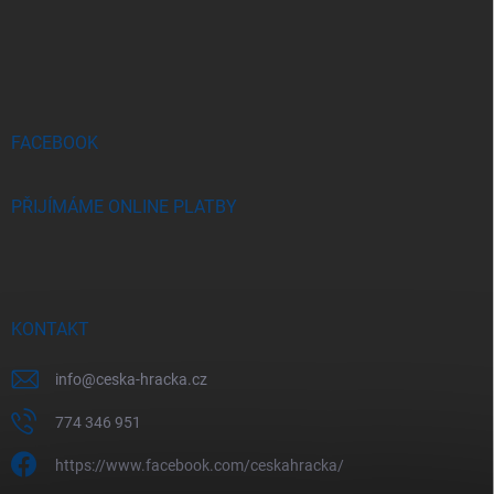
á
p
a
t
í
FACEBOOK
PŘIJÍMÁME ONLINE PLATBY
KONTAKT
info
@
ceska-hracka.cz
774 346 951
https://www.facebook.com/ceskahracka/