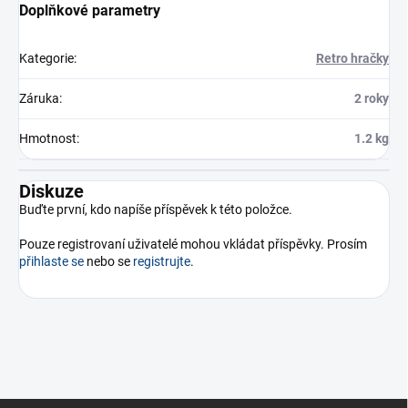
Doplňkové parametry
Kategorie
:
Retro hračky
Záruka
:
2 roky
Hmotnost
:
1.2 kg
Diskuze
Buďte první, kdo napíše příspěvek k této položce.
Pouze registrovaní uživatelé mohou vkládat příspěvky. Prosím
přihlaste se
nebo se
registrujte
.
Z