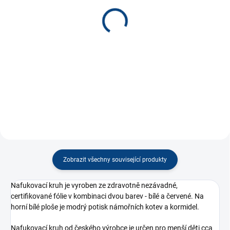
Žirafa nafukovací
Cestovní límec bílý nafuk
100x65 cm
90 Kč
440 Kč
−
+
−
+
Do košíku
Do košíku
Zobrazit všechny související produkty
Nafukovací kruh je vyroben ze zdravotně nezávadné,
certifikované fólie v kombinaci dvou barev - bílé a červené. Na
horní bílé ploše je modrý potisk námořních kotev a kormidel.
Nafukovací kruh od českého výrobce je určen pro menší děti cca