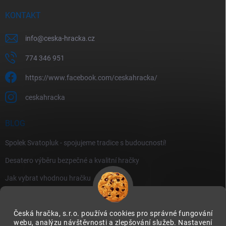
KONTAKT
info
@
ceska-hracka.cz
774 346 951
https://www.facebook.com/ceskahracka/
ceskahracka
BLOG
Spolek Svatopluk - spojujeme tradice s budoucností!
Desatero výběru bezpečné a kvalitní hračky
Jak vybrat vhodnou hračku
Česká hračka, s.r.o. používá cookies pro správné fungování
webu, analýzu návštěvnosti a zlepšování služeb. Nastavení