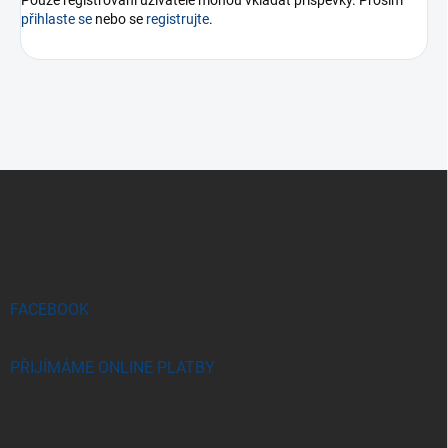
přihlaste se
nebo se
registrujte
.
Z
á
p
a
t
í
FACEBOOK
PŘIJÍMÁME ONLINE PLATBY