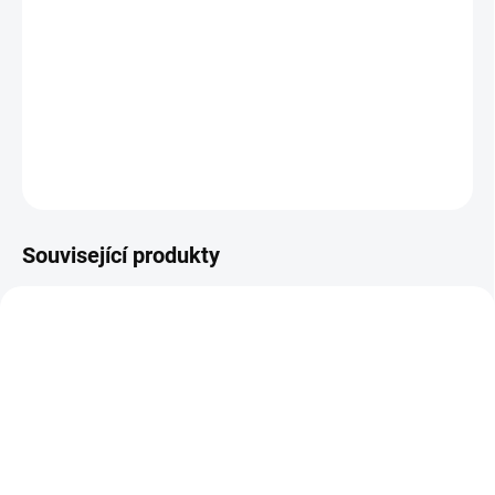
Nafukovací kruh v kombinaci bílé a modré fólie s
potiskem majáků a kotev. Vnější průměr kruhu je 45 cm.
DETAILNÍ INFORMACE
ZEPTAT SE
Související produkty
FA001
KOVAP0849
SKLADEM
SKLADEM
(5 KS)
(10 KS)