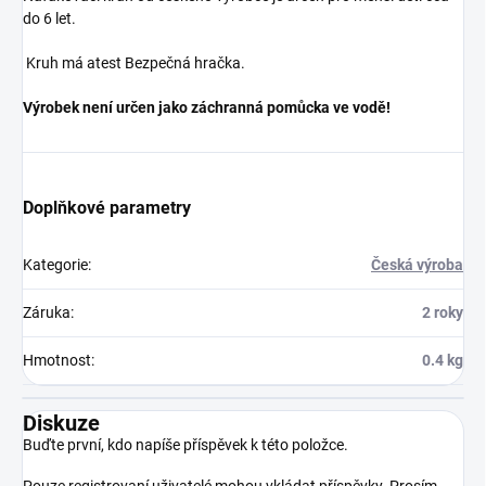
do 6 let.
Kruh má atest Bezpečná hračka.
Výrobek není určen jako záchranná pomůcka ve vodě!
Doplňkové parametry
Kategorie
:
Česká výroba
Záruka
:
2 roky
Hmotnost
:
0.4 kg
Diskuze
Buďte první, kdo napíše příspěvek k této položce.
Pouze registrovaní uživatelé mohou vkládat příspěvky. Prosím