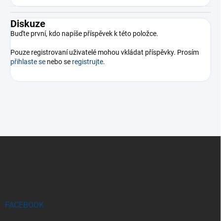
Diskuze
Buďte první, kdo napíše příspěvek k této položce.
Pouze registrovaní uživatelé mohou vkládat příspěvky. Prosím
přihlaste se
nebo se
registrujte
.
Z
á
p
a
t
í
FACEBOOK