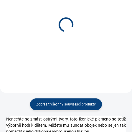
SKLADEM
SKLADEM
(5 KS)
(10 KS)
Žirafa nafukovací
Cestovní límec bílý nafuk
100x65 cm
90 Kč
440 Kč
−
+
−
+
Do košíku
Do košíku
Zobrazit všechny související produkty
Nenechte se zmást ostrými tvary, toto ikonické plemeno se totiž
výborně hodí k dětem. Můžete mu sundat obojek nebo se jen tak
pomazlit s jeho dokonale vybroušenou hlavou.