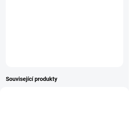
Bílý nafukovací hlídač s dokonale vybroušenou hlavou a
sundávacím obojkem.
Hračka není k sezení!
DETAILNÍ INFORMACE
ZEPTAT SE
Související produkty
FA001
KOVAP0849