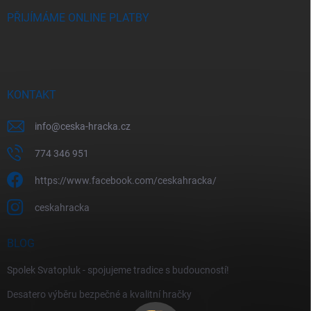
PŘIJÍMÁME ONLINE PLATBY
KONTAKT
info
@
ceska-hracka.cz
774 346 951
https://www.facebook.com/ceskahracka/
ceskahracka
BLOG
Spolek Svatopluk - spojujeme tradice s budoucností!
Desatero výběru bezpečné a kvalitní hračky