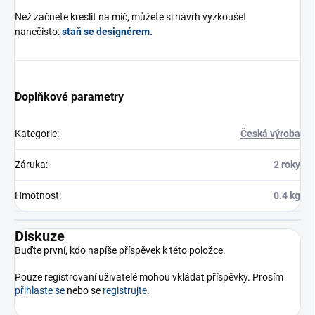
Než začnete kreslit na míč, můžete si návrh vyzkoušet
nanečisto:
staň se designérem.
Doplňkové parametry
Kategorie
:
Česká výroba
Záruka
:
2 roky
Hmotnost
:
0.4 kg
Diskuze
Buďte první, kdo napíše příspěvek k této položce.
Pouze registrovaní uživatelé mohou vkládat příspěvky. Prosím
přihlaste se
nebo se
registrujte
.