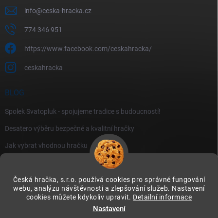
info
@
ceska-hracka.cz
774 346 951
https://www.facebook.com/ceskahracka/
ceskahracka
BLOG
Spolek Svatopluk - spojujeme tradice s budoucností!
Desatero výběru bezpečné a kvalitní hračky
Jak vybrat vhodnou hračku
Česká hračka, s.r.o. používá cookies pro správné fungování
webu, analýzu návštěvnosti a zlepšování služeb. Nastavení
cookies můžete kdykoliv upravit.
Detailní informace
Instagram
Nastavení