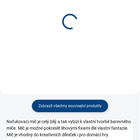
SKLADEM
SKLADEM
(5 KS)
(10 KS)
Žirafa nafukovací
Cestovní límec bílý nafuk
100x65 cm
90 Kč
440 Kč
−
+
−
+
Do košíku
Do košíku
Zobrazit všechny související produkty
Nafukovací míč je celý bílý a tak vybízí k vlastní tvorbě barevného
míče. Míč je možné pokreslit lihovými fixami dle vlastní fantazie.
Míč je vhodný do kreativních dílniček i pro domácí hry.