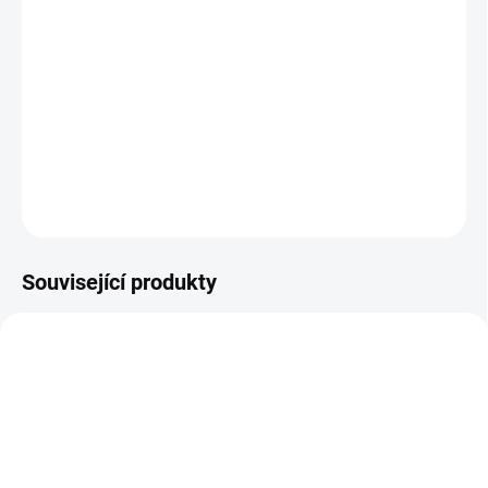
−
+
Přidat do košíku
Bílý nafukovací míč vhodný pro kreativní návrhy
vlastního originálního míče. Průměr míče je 33 cm.
DETAILNÍ INFORMACE
ZEPTAT SE
Související produkty
FA001
KOVAP0849