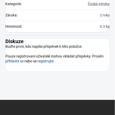
Kategorie
:
Česká výroba
Záruka
:
2 roky
Hmotnost
:
0.3 kg
Diskuze
Buďte první, kdo napíše příspěvek k této položce.
Pouze registrovaní uživatelé mohou vkládat příspěvky. Prosím
přihlaste se
nebo se
registrujte
.
Z
á
p