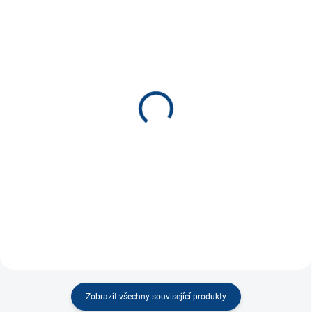
SKLADEM
SKLADEM
(35 KS)
(21 KS)
Odznak ČR vlajka rovná *
Odznak ČR lev znak *
80 Kč
80 Kč
−
+
−
+
Do košíku
Do košíku
Zobrazit všechny související produkty