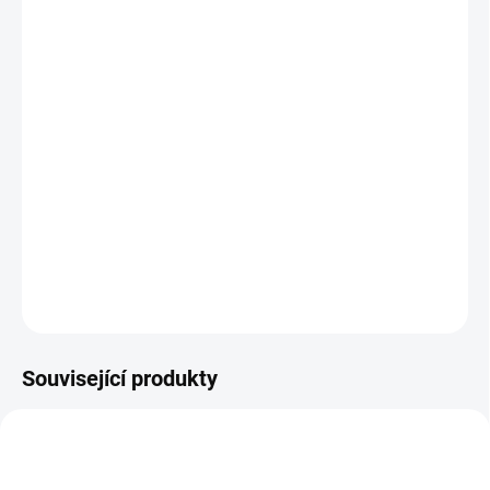
−
+
Přidat do košíku
Kapesní zavírací nůž Praktik je všestranný pomocník.
Jeho čepel je vyrobena z kvalitní nerezové oceli 420 o
tvrdosti 53-55 HRc. Ergonomický tvar střenky zajišťuje
velmi pohodlné držení. Nůž Praktik je vybaven pojistkou
(linerlock), která zabraňuje nechtěnému uzavření
čepele.
DETAILNÍ INFORMACE
ZEPTAT SE
Související produkty
9961
9982