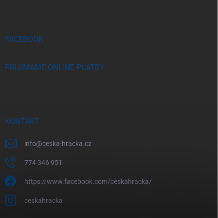
a
t
í
FACEBOOK
PŘIJÍMÁME ONLINE PLATBY
KONTAKT
info
@
ceska-hracka.cz
774 346 951
https://www.facebook.com/ceskahracka/
ceskahracka