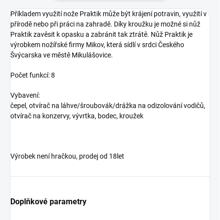
Příkladem využití nože Praktik může být krájení potravin, využití v
přírodě nebo při práci na zahradě. Díky kroužku je možné si nůž
Praktik zavěsit k opasku a zabránit tak ztrátě. Nůž Praktik je
výrobkem nožířské firmy Mikov, která sídlí v srdci Českého
Švýcarska ve městě Mikulášovice.
Počet funkcí: 8
Vybavení:
čepel, otvírač na láhve/šroubovák/drážka na odizolování vodičů,
otvírač na konzervy, vývrtka, bodec, kroužek
Výrobek není hračkou, prodej od 18let
Doplňkové parametry