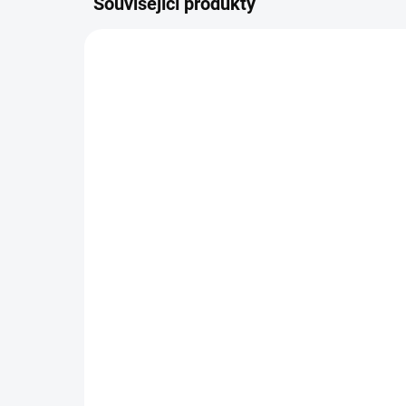
Související produkty
9961
SKLADEM
(35 KS)
Odznak ČR vlajka rovná *
Od
80 Kč
80
−
+
Do košíku