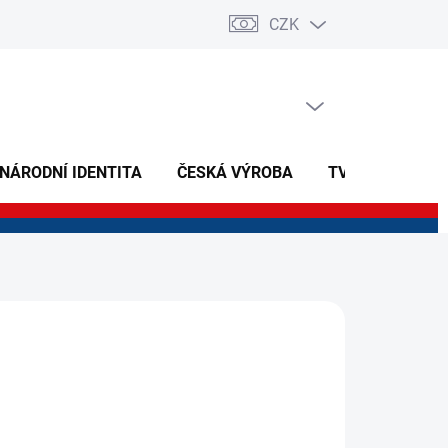
CZK
PRÁZDNÝ KOŠÍK
NÁKUPNÍ
KOŠÍK
 NÁRODNÍ IDENTITA
ČESKÁ VÝROBA
TVOŘIVÉ A NAU