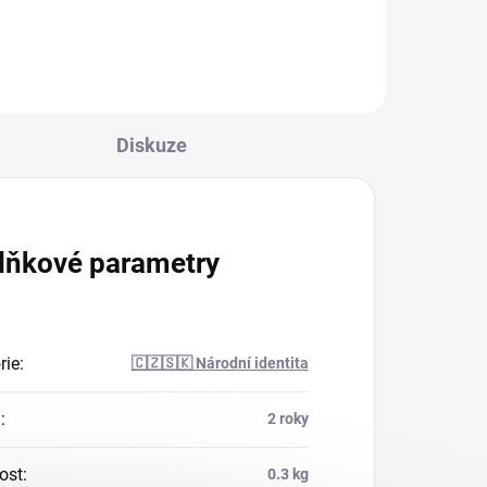
Diskuze
lňkové parametry
rie
:
🇨🇿🇸🇰 Národní identita
a
:
2 roky
ost
:
0.3 kg