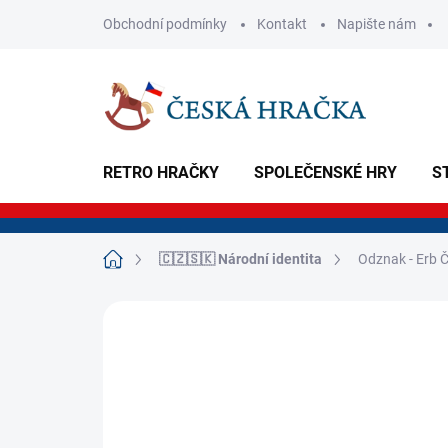
Přejít
Obchodní podmínky
Kontakt
Napište nám
na
obsah
RETRO HRAČKY
SPOLEČENSKÉ HRY
S
Domů
🇨🇿🇸🇰 Národní identita
Odznak - Erb Č
Neohodnoceno
Podrobnosti hodnoce