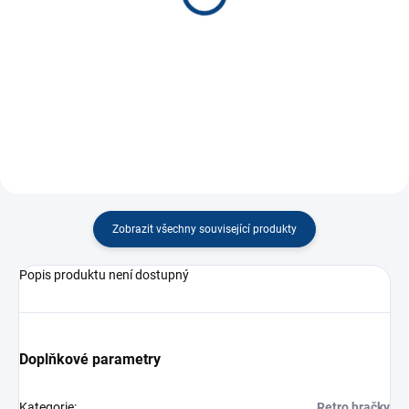
120 Kč
120 Kč
−
+
−
+
Do košíku
Do košíku
Zobrazit všechny související produkty
Popis produktu není dostupný
Doplňkové parametry
Kategorie
:
Retro hračky