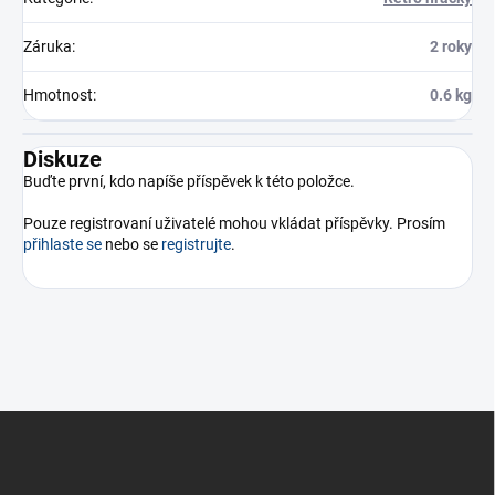
Záruka
:
2 roky
Hmotnost
:
0.6 kg
Diskuze
Buďte první, kdo napíše příspěvek k této položce.
Pouze registrovaní uživatelé mohou vkládat příspěvky. Prosím
přihlaste se
nebo se
registrujte
.
Z
á
p
a