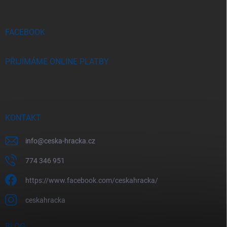
t
í
FACEBOOK
PŘIJÍMÁME ONLINE PLATBY
KONTAKT
info
@
ceska-hracka.cz
774 346 951
https://www.facebook.com/ceskahracka/
ceskahracka
BLOG