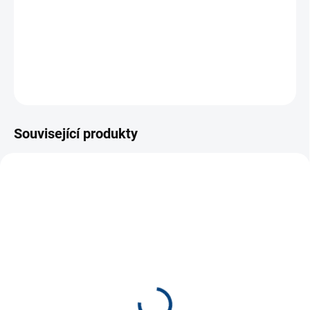
vyrobeno z bezftalátového plastu
vhodné od 2 let
ZEPTAT SE
Související produkty
SMER0404
SMER0401
SKLADEM
SKLADEM
(2 KS)
(3 KS)
Motorový člun červený*
Rybářská loď *