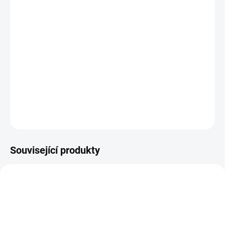
tradiční tahací hračka, s míčky uvnitř
vyrobeno z bezftalátového plastu
vhodné od 2 let
ZEPTAT SE
Související produkty
SMER0404
SMER0401