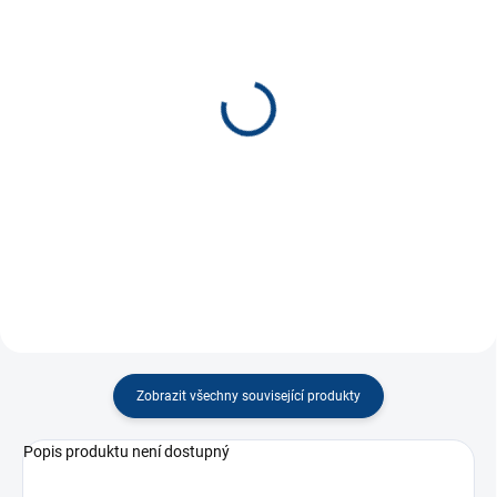
SKLADEM
SKLADEM
(2 KS)
(3 KS)
Motorový člun červený*
Rybářská loď *
120 Kč
120 Kč
−
+
−
+
Do košíku
Do košíku
Zobrazit všechny související produkty
Popis produktu není dostupný