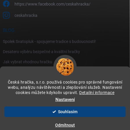
https://www.facebook.com/ceskahracka/
ceskahracka
BLOG
Spolek Svatopluk - spojujeme tradice s budoucností!
Desatero výběru bezpečné a kvalitní hračky
Jak vybrat vhodnou hračku
Česká hračka, s.r.o. používá cookies pro správné fungování
webu, analýzu návštěvnosti a zlepšování služeb. Nastavení
cookies můžete kdykoliv upravit.
Detailní informace
Instagram
Nastavení
Souhlasím
Copyright 2026
Česká hračka
. Všechna práva vyhrazena.
Upravit nastavení
cookies
Odmítnout
Vytvořil Shoptet