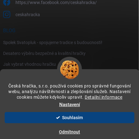
https://www.facebook.com/ceskahracka/
ceskahracka
BLOG
Spolek Svatopluk - spojujeme tradice s budoucností!
Desatero výběru bezpečné a kvalitní hračky
Jak vybrat vhodnou hračku
Česká hračka, s.r.o. používá cookies pro správné fungování
webu, analýzu návštěvnosti a zlepšování služeb. Nastavení
cookies můžete kdykoliv upravit.
Detailní informace
Instagram
Nastavení
Souhlasím
Copyright 2026
Česká hračka
. Všechna práva vyhrazena.
Upravit nastavení
cookies
Odmítnout
Vytvořil Shoptet