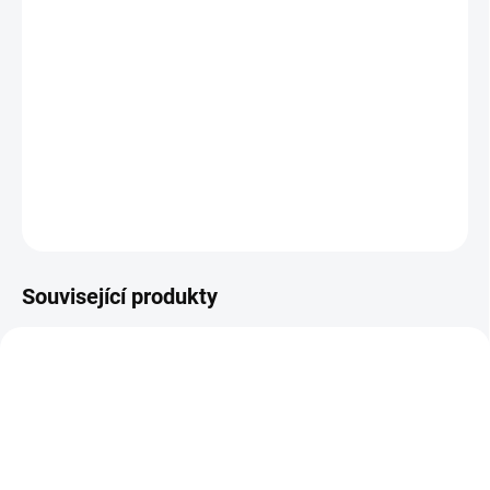
−
+
Přidat do košíku
Samolepka - zemský erb Čechy, 6,5x8cm,
folie i pro
venkovní použití
V případě zájmu o větší počet nás kontaktujte pro
individuální cenu
ZEPTAT SE
Související produkty
NOVINKA
9935
9982