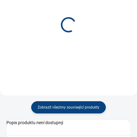
SKLADEM
SKLADEM
(80 KS)
(21 KS)
Odznak ČR vlajka vlající *
Odznak ČR lev znak *
80 Kč
80 Kč
−
+
−
+
Do košíku
Do košíku
Zobrazit všechny související produkty
Popis produktu není dostupný