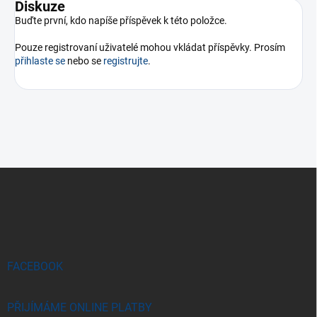
Diskuze
Buďte první, kdo napíše příspěvek k této položce.
Pouze registrovaní uživatelé mohou vkládat příspěvky. Prosím
přihlaste se
nebo se
registrujte
.
Z
á
p
a
t
í
FACEBOOK
PŘIJÍMÁME ONLINE PLATBY