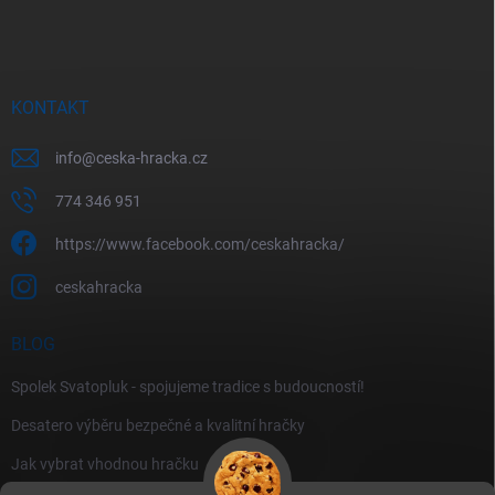
KONTAKT
info
@
ceska-hracka.cz
774 346 951
https://www.facebook.com/ceskahracka/
ceskahracka
BLOG
Spolek Svatopluk - spojujeme tradice s budoucností!
Desatero výběru bezpečné a kvalitní hračky
Jak vybrat vhodnou hračku