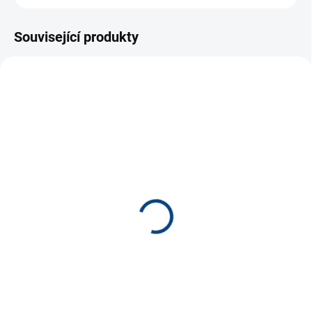
Související produkty
NOVINKA
NOVINKA
6044
6039
TIP
TIP
SKLADEM
SKLADEM
(2 KS)
(3 KS)
Teifoc Daniel domek 51
Teifoc Albert domek
4210
1 100 Kč
1 700 Kč
−
+
−
+
Do košíku
Do košíku