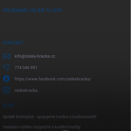
PŘIJÍMÁME ONLINE PLATBY
KONTAKT
info
@
ceska-hracka.cz
774 346 951
https://www.facebook.com/ceskahracka/
ceskahracka
BLOG
Spolek Svatopluk - spojujeme tradice s budoucností!
Desatero výběru bezpečné a kvalitní hračky