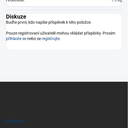
Diskuze
Buďte první, kdo napíše příspěvek k této položce.
Pouze registrovaní uživatelé mohou vkládat příspěvky. Prosím
přihlaste se
nebo se
registrujte
.
Z
á
p
a
t
í
FACEBOOK