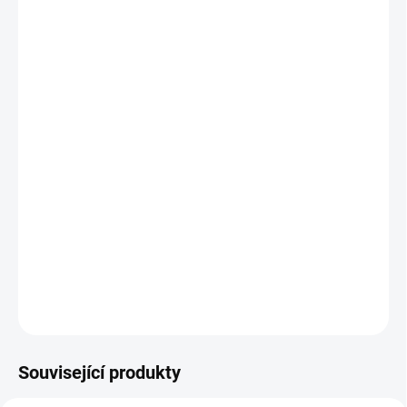
−
+
Přidat do košíku
Objevte zahradní domek a postavte si vlastní idylické
útočiště na venkově.
Krytá terasa vás zve k odpočinku
za každého počasí a uvnitř si můžete uložit zahradní
nábytek, zařídit si párty místnost, postavit saunu pro své
oblíbené figurky nebo cokoli jiného, ​​co si jen dokážete
představit.
Vaše kreativita se při volné hře meze
nekladou.
DETAILNÍ INFORMACE
ZEPTAT SE
Související produkty