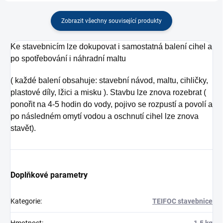
Zobrazit všechny související produkty
Ke stavebnicím lze dokupovat i samostatná balení cihel a
po spotřebování i náhradní maltu
( každé balení obsahuje: stavební návod, maltu, cihličky,
plastové díly, lžici a misku ). Stavbu lze znova rozebrat (
ponořit na 4-5 hodin do vody, pojivo se rozpustí a povolí a
po následném omytí vodou a oschnutí cihel lze znova
stavět).
Doplňkové parametry
Kategorie
:
TEIFOC stavebnice
Hmotnost
:
1.5 kg