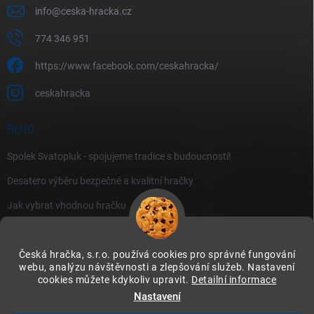
info
@
ceska-hracka.cz
774 346 951
https://www.facebook.com/ceskahracka/
ceskahracka
BLOG
Spolek Svatopluk - spojujeme tradice s budoucností!
Desatero výběru bezpečné a kvalitní hračky
Jak vybrat vhodnou hračku
Česká hračka, s.r.o. používá cookies pro správné fungování
webu, analýzu návštěvnosti a zlepšování služeb. Nastavení
cookies můžete kdykoliv upravit.
Detailní informace
Instagram
Nastavení