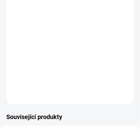
−
+
Přidat do košíku
Stavebnice obsahuje kolem 100 dílků, z nich lze postavit
2 varianty domů ( každé balení obsahuje: stavební návod,
maltu, cihličky, plastové díly, lžici a misku ). Stavbu lze
znova rozebrat ( ponořit na 4-5 hodin do vody, pojivo se
rozpustí a povolí a po následném omytí vodou a oschnutí
cihel lze znova stavět). Pro děti od 6 let.
DETAILNÍ INFORMACE
ZEPTAT SE
Související produkty
10922
10941