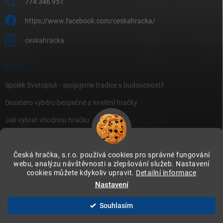
774 346 951
https://www.facebook.com/ceskahracka/
ceskahracka
BLOG
Spolek Svatopluk - spojujeme tradice s budoucností!
Desatero výběru bezpečné a kvalitní hračky
Jak vybrat vhodnou hračku
Česká hračka, s.r.o. používá cookies pro správné fungování
webu, analýzu návštěvnosti a zlepšování služeb. Nastavení
cookies můžete kdykoliv upravit.
Detailní informace
Instagram
Nastavení
Souhlasím
Copyright 2026
Česká hračka
. Všechna práva vyhrazena.
Upravit nastavení
cookies