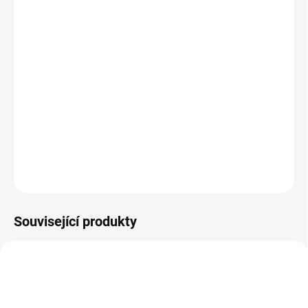
−
+
Přidat do košíku
Stavebnice vesnice ( každé balení obsahuje: stavební
návod, maltu, cihličky, plastové díly, lžici a misku ).
Stavbu lze znova rozebrat ( ponořit na 4-5 hodin do vody,
pojivo se rozpustí a povolí a po následném omytí vodou a
oschnutí cihel lze znova stavět). Pro děti od 6 let.
DETAILNÍ INFORMACE
ZEPTAT SE
Související produkty
NOVINKA
NOVINKA
6043
6045
TIP
TIP