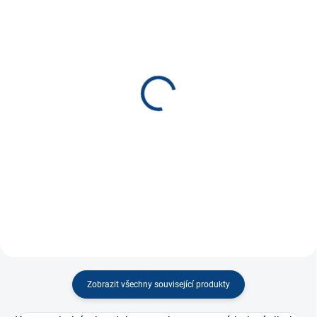
SKLADEM
SKLADEM
(2 KS)
(2 KS)
Teifoc Sergio domek
Teifoc zahrada Paola
4010
9010
720 Kč
750 Kč
−
+
−
+
Do košíku
Do košíku
Zobrazit všechny související produkty