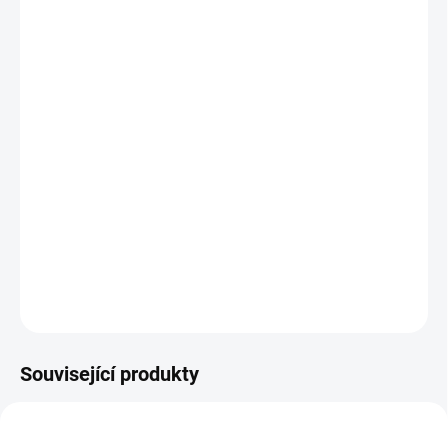
−
+
Přidat do košíku
Stavebnice obsahuje kolem 145 dílků, z nich lze postavit
2 varianty staveb ( každé balení obsahuje: stavební
návod, maltu, cihličky, plastové díly, lžici a misku ).
Stavbu lze znova rozebrat ( ponořit na 4-5 hodin do vody,
pojivo se rozpustí a povolí a po následném omytí vodou a
oschnutí cihel lze znova stavět). Pro děti od 6 let.
DETAILNÍ INFORMACE
ZEPTAT SE
Související produkty
NOVINKA
NOVINKA
6039
6057
TIP
TIP