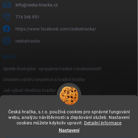
info
@
ceska-hracka.cz
774 346 951
https://www.facebook.com/ceskahracka/
ceskahracka
BLOG
Spolek Svatopluk - spojujeme tradice s budoucností!
Desatero výběru bezpečné a kvalitní hračky
Jak vybrat vhodnou hračku
Česká hračka, s.r.o. používá cookies pro správné fungování
webu, analýzu návštěvnosti a zlepšování služeb. Nastavení
cookies můžete kdykoliv upravit.
Detailní informace
Instagram
Nastavení