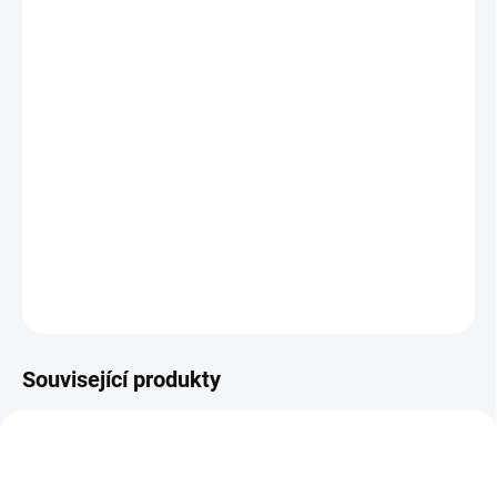
Získej v napínavé retrohře titul Detektiv ZAVŘIOČKO! Z
odcizení brašny s důležitými doklady je podezřelých
několik osob, které se však neustále převlékají a
skrývají svoji identitu. Jen zkušené detektivní oko může
odhalit pravé pachatele. Ve hře na tebe čeká kromě
pevných kartiček s ilustracemi legendárního kreslíře
Jana Wintera Neprakty i dřevěná figurka detektiva.
DETAILNÍ INFORMACE
ZEPTAT SE
Související produkty
9832
DIN002