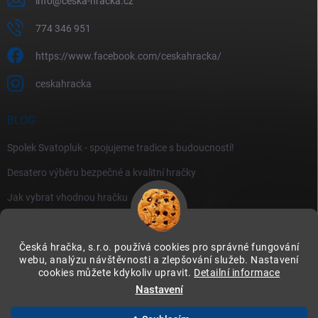
info
@
ceska-hracka.cz
774 346 951
https://www.facebook.com/ceskahracka/
ceskahracka
BLOG
Spolek Svatopluk - spojujeme tradice s budoucností!
Desatero výběru bezpečné a kvalitní hračky
Jak vybrat vhodnou hračku
Česká hračka, s.r.o. používá cookies pro správné fungování
webu, analýzu návštěvnosti a zlepšování služeb. Nastavení
cookies můžete kdykoliv upravit.
Detailní informace
Instagram
Nastavení