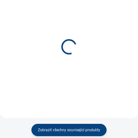
SKLADEM
SKLADEM
(2 KS)
(5 KS)
Magnetické divadlo Hrad
Dopravka - rodinná hra
*
300 Kč
320 Kč
−
+
−
+
Do košíku
Do košíku
Zobrazit všechny související produkty