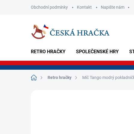
Přejít
Obchodní podmínky
Kontakt
Napište nám
na
obsah
RETRO HRAČKY
SPOLEČENSKÉ HRY
S
Domů
Retro hračky
Míč Tango modrý pokladnič
Neohodnoceno
Podrobnosti hodnoce