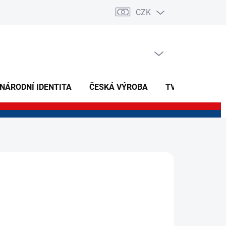
CZK
PRÁZDNÝ KOŠÍK
NÁKUPNÍ
KOŠÍK
 NÁRODNÍ IDENTITA
ČESKÁ VÝROBA
TVOŘIVÉ A NAU