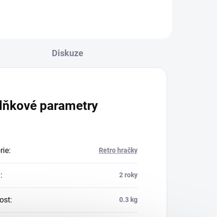
Diskuze
lňkové parametry
rie
:
Retro hračky
a
:
2 roky
ost
:
0.3 kg