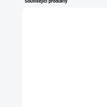
Související produkty
SMER0410
SKLADEM
(19 KS)
Kačenka *
Del
45 Kč
45
−
+
Do košíku