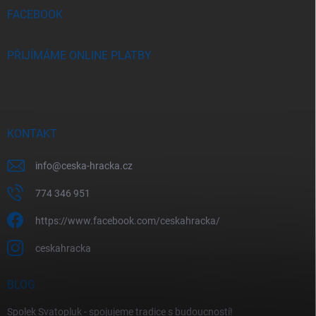
í
FACEBOOK
PŘIJÍMÁME ONLINE PLATBY
KONTAKT
info
@
ceska-hracka.cz
774 346 951
https://www.facebook.com/ceskahracka/
ceskahracka
BLOG
Spolek Svatopluk - spojujeme tradice s budoucností!