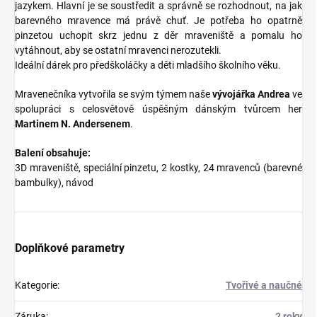
jazykem. Hlavní je se soustředit a správně se rozhodnout, na jak
barevného mravence má právě chuť. Je potřeba ho opatrně
pinzetou uchopit skrz jednu z děr mraveniště a pomalu ho
vytáhnout, aby se ostatní mravenci nerozutekli.
Ideální dárek pro předškoláčky a děti mladšího školního věku.
Mravenečníka vytvořila se svým týmem naše
vývojářka Andrea
ve
spolupráci s celosvětově úspěšným dánským tvůrcem her
Martinem N. Andersenem
.
Balení obsahuje:
3D mraveniště, speciální pinzetu, 2 kostky, 24 mravenců (barevné
bambulky), návod
Doplňkové parametry
Kategorie
:
Tvořivé a naučné
Záruka
:
2 roky