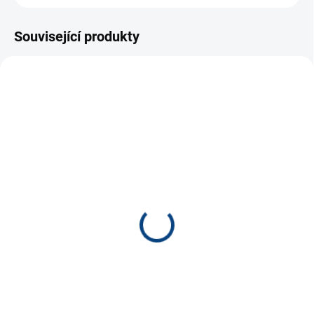
Související produkty
11087
10631
SKLADEM
SKLADEM
(2 KS)
(3 KS)
Bead game - rodinná hra
Dlouhý, Široký a
*
Bystrozraký - rodinná
hra *
990 Kč
500 Kč
−
+
−
+
Do košíku
Do košíku