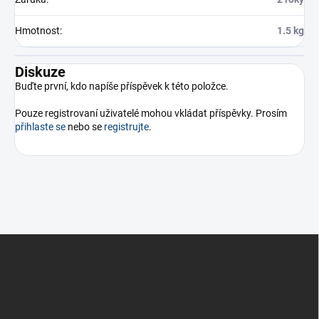
Hmotnost
:
1.5 kg
Diskuze
Buďte první, kdo napíše příspěvek k této položce.
Pouze registrovaní uživatelé mohou vkládat příspěvky. Prosím
přihlaste se
nebo se
registrujte
.
Z
á
p
a
t