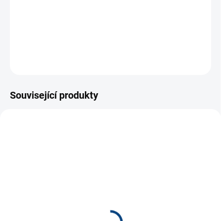
ZEPTAT SE
Související produkty
NOVINKA
10554/S
10557/XS
SKLADEM
SKLADEM
(8 KS)
(4 KS)
Dámské tričko bílé
Dámské tričko modré