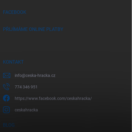
í
FACEBOOK
PŘIJÍMÁME ONLINE PLATBY
KONTAKT
info
@
ceska-hracka.cz
774 346 951
https://www.facebook.com/ceskahracka/
ceskahracka
BLOG