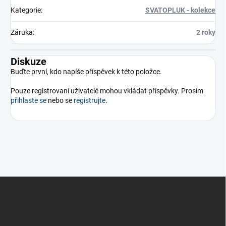
Kategorie
:
SVATOPLUK - kolekce
Záruka
:
2 roky
Diskuze
Buďte první, kdo napíše příspěvek k této položce.
Pouze registrovaní uživatelé mohou vkládat příspěvky. Prosím
přihlaste se
nebo se
registrujte
.
Z
á
p
a
t